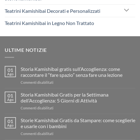
Teatrini Kamishibai Decorati e Personalizzati
Teatrini Kamishibai in Legno Non Trattato
ULTIME NOTIZIE
Storia Kamishibai gratis sull’Accoglienza: come
01
Ago
raccontare il “fare spazio” senza fare una lezione
su
Commenti disabilitati
Storia
Kamishibai
Storia Kamishibai Gratis per la Settimana
01
gratis
Ago
dell’Accoglienza: 5 Giorni di Attività
sull’Accoglienza:
su
Commenti disabilitati
come
Storia
raccontare
Kamishibai
Storie Kamishibai Gratis da Stampare: come sceglierle
il
01
Gratis
“fare
Ago
e usarle con i bambini
per
spazio”
su
Commenti disabilitati
la
senza
Storie
Settimana