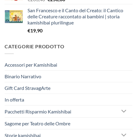
prezzo
prezzo
San Francesco e il Canto del Creato: il Cantico
originale
attuale
delle Creature raccontato ai bambini | storia
era:
è:
kamishibai plurilingue
€263,40.
€250,00.
€
19,90
CATEGORIE PRODOTTO
Accessori per Kamishibai
Binario Narrativo
Gift Card StravagArte
In offerta
Pacchetti Risparmio Kamishibai
Sagome per Teatro delle Ombre
Storie kamishibai