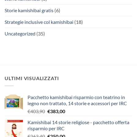
Storie kamishibai gratis
(6)
Strategie inclusive col kamishibai
(18)
Uncategorized
(35)
ULTIMI VISUALIZZATI
Pacchetto kamishibai risparmio con teatrino in
legno non trattato, 14 storie e accessori per IRC
Il
Il
€
403,90
€
383,00
prezzo
prezzo
Kamishibai 14 storie religiose - pacchetto offerta
originale
attuale
risparmio per IRC
era:
è:
Il
Il
€
263,40
€
250,00
€403,90.
€383,00.