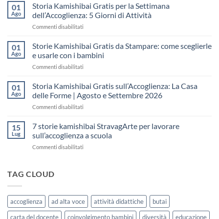
Kamishibai
Storia Kamishibai Gratis per la Settimana
01
gratis
Ago
dell’Accoglienza: 5 Giorni di Attività
sull’Accoglienza:
su
Commenti disabilitati
come
Storia
raccontare
Kamishibai
Storie Kamishibai Gratis da Stampare: come sceglierle
il
01
Gratis
“fare
Ago
e usarle con i bambini
per
spazio”
su
Commenti disabilitati
la
senza
Storie
Settimana
fare
Kamishibai
Storia Kamishibai Gratis sull’Accoglienza: La Casa
dell’Accoglienza:
01
una
Gratis
5
Ago
delle Forme | Agosto e Settembre 2026
lezione
da
Giorni
su
Commenti disabilitati
Stampare:
di
Storia
come
Attività
Kamishibai
7 storie kamishibai StravagArte per lavorare
sceglierle
15
Gratis
e
Lug
sull’accoglienza a scuola
sull’Accoglienza:
usarle
su
Commenti disabilitati
La
con
7
Casa
i
storie
delle
bambini
kamishibai
TAG CLOUD
Forme
StravagArte
|
per
Agosto
lavorare
e
accoglienza
ad alta voce
attività didattiche
butai
sull’accoglienza
Settembre
a
2026
carta del docente
coinvolgimento bambini
diversità
educazione