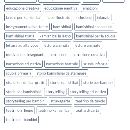
scuola
educazione creativa
educazione emotiva
emozioni
favole per kamishibai
fiabe illustrate
inclusione
infanzia
insegnamento divertente
kamishibai
kamishibai economico
kamishibai gratis
kamishibai in legno
kamishibai per la scuola
lettura ad alta voce
lettura animata
letture animate
motivazione insegnanti
narrazione
narrazione creativa
narrazione educativa
narrazione teatrale
scuola infanzia
scuola primaria
storia kamishibai da stampare
storia kamishibai gratis
storie kamishibai
storie per bambini
storie per kamishibai
storytelling
storytelling educativo
storytelling per bambini
stravagarte
teatrino da tavolo
teatrino in legno
teatrino kamishibai
teatro di carta
teatro per bambini