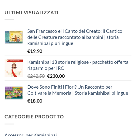
ULTIMI VISUALIZZATI
San Francesco e il Canto del Creato: il Cantico
delle Creature raccontato ai bambini | storia
kamishibai plurilingue
€
19,90
Kamishibai 13 storie religiose - pacchetto offerta
risparmio per IRC
Il
Il
€
242,50
€
230,00
prezzo
prezzo
Dove Sono Finiti i Fiori? Un Racconto per
originale
attuale
Coltivare la Memoria | Storia kamishibai bilingue
era:
è:
€
18,00
€242,50.
€230,00.
CATEGORIE PRODOTTO
Accessori per Kamishibai