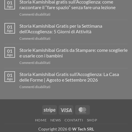
Storia Kamishibai gratis sull’Accoglienza: come
01
Ago
raccontare il “fare spazio” senza fare una lezione
su
Commenti disabilitati
Storia
Kamishibai
Storia Kamishibai Gratis per la Settimana
01
gratis
Ago
dell’Accoglienza: 5 Giorni di Attività
sull’Accoglienza:
su
Commenti disabilitati
come
Storia
raccontare
Kamishibai
Storie Kamishibai Gratis da Stampare: come sceglierle
il
01
Gratis
“fare
Ago
e usarle con i bambini
per
spazio”
su
Commenti disabilitati
la
senza
Storie
Settimana
fare
Kamishibai
Storia Kamishibai Gratis sull’Accoglienza: La Casa
dell’Accoglienza:
01
una
Gratis
5
Ago
delle Forme | Agosto e Settembre 2026
lezione
da
Giorni
su
Commenti disabilitati
Stampare:
di
Storia
come
Attività
Kamishibai
sceglierle
Gratis
e
sull’Accoglienza:
usarle
Stripe
Visa
MasterCard
La
con
Casa
i
HOME
NEWS
CONTATTI
SHOP
delle
bambini
Forme
Copyright 2026 ©
W Tech SRL
|