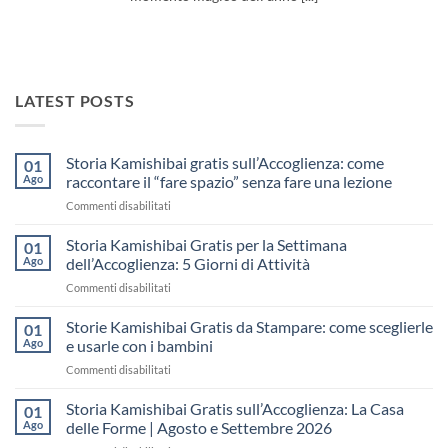
LATEST POSTS
Storia Kamishibai gratis sull’Accoglienza: come
01
Ago
raccontare il “fare spazio” senza fare una lezione
su
Commenti disabilitati
Storia
Kamishibai
Storia Kamishibai Gratis per la Settimana
01
gratis
Ago
dell’Accoglienza: 5 Giorni di Attività
sull’Accoglienza:
su
Commenti disabilitati
come
Storia
raccontare
Kamishibai
Storie Kamishibai Gratis da Stampare: come sceglierle
il
01
Gratis
“fare
Ago
e usarle con i bambini
per
spazio”
su
Commenti disabilitati
la
senza
Storie
Settimana
fare
Kamishibai
Storia Kamishibai Gratis sull’Accoglienza: La Casa
dell’Accoglienza:
01
una
Gratis
5
Ago
delle Forme | Agosto e Settembre 2026
lezione
da
Giorni