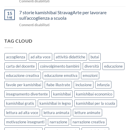
su
Commenti disabilitati
Stampare:
di
Storia
come
Attività
Kamishibai
7 storie kamishibai StravagArte per lavorare
sceglierle
15
Gratis
e
Lug
sull’accoglienza a scuola
sull’Accoglienza:
usarle
su
Commenti disabilitati
La
con
7
Casa
i
storie
delle
bambini
kamishibai
TAG CLOUD
Forme
StravagArte
|
per
Agosto
lavorare
e
accoglienza
ad alta voce
attività didattiche
butai
sull’accoglienza
Settembre
a
2026
carta del docente
coinvolgimento bambini
diversità
educazione
scuola
educazione creativa
educazione emotiva
emozioni
favole per kamishibai
fiabe illustrate
inclusione
infanzia
insegnamento divertente
kamishibai
kamishibai economico
kamishibai gratis
kamishibai in legno
kamishibai per la scuola
lettura ad alta voce
lettura animata
letture animate
motivazione insegnanti
narrazione
narrazione creativa