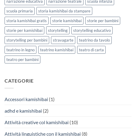
narrazione educativa
narrazione teatrale
scuola infanzia
scuola primaria
storia kamishibai da stampare
storia kamishibai gratis
storie kamishibai
storie per bambini
storie per kamishibai
storytelling
storytelling educativo
storytelling per bambini
stravagarte
teatrino da tavolo
teatrino in legno
teatrino kamishibai
teatro di carta
teatro per bambini
CATEGORIE
Accessori kamishibai
(1)
adhd e kamishibai
(2)
Attività creative col kamishibai
(10)
Attività linguistiche con il kamishibai
(8)