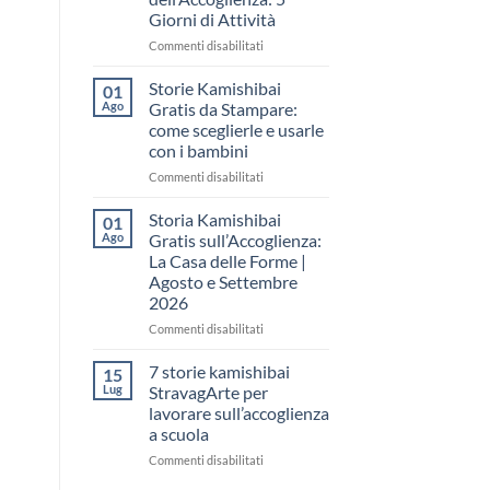
come
Giorni di Attività
raccontare
il
su
Commenti disabilitati
“fare
Storia
spazio”
Kamishibai
Storie Kamishibai
01
senza
Gratis
Ago
Gratis da Stampare:
fare
per
come sceglierle e usarle
una
la
con i bambini
lezione
Settimana
dell’Accoglienza:
su
Commenti disabilitati
5
Storie
Giorni
Kamishibai
Storia Kamishibai
01
di
Gratis
Ago
Gratis sull’Accoglienza:
Attività
da
La Casa delle Forme |
Stampare:
Agosto e Settembre
come
2026
sceglierle
e
su
Commenti disabilitati
usarle
Storia
con
Kamishibai
7 storie kamishibai
15
i
Gratis
Lug
StravagArte per
bambini
sull’Accoglienza:
lavorare sull’accoglienza
La
a scuola
Casa
delle
su
Commenti disabilitati
Forme
7