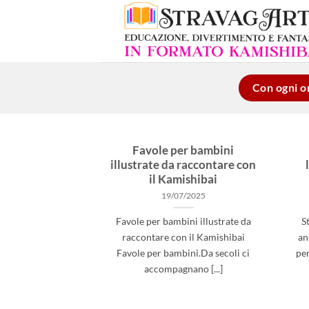
Salta
ai
contenuti
Con ogni or
Favole per bambini
illustrate da raccontare con
il Kamishibai
19/07/2025
Favole per bambini illustrate da
S
raccontare con il Kamishibai
an
Favole per bambini.Da secoli ci
per
accompagnano [...]