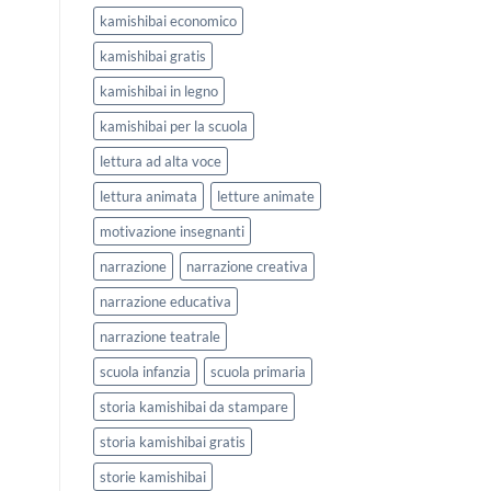
kamishibai economico
kamishibai gratis
kamishibai in legno
kamishibai per la scuola
lettura ad alta voce
lettura animata
letture animate
motivazione insegnanti
narrazione
narrazione creativa
narrazione educativa
narrazione teatrale
scuola infanzia
scuola primaria
storia kamishibai da stampare
storia kamishibai gratis
storie kamishibai