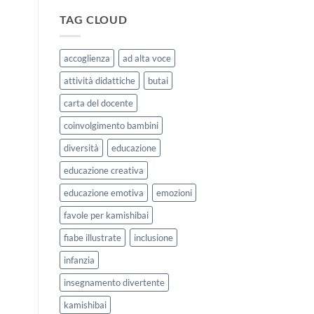
|
storie
Agosto
kamishibai
TAG CLOUD
e
StravagArte
Settembre
per
2026
lavorare
accoglienza
ad alta voce
sull’accoglienza
a
attività didattiche
butai
scuola
carta del docente
coinvolgimento bambini
diversità
educazione
educazione creativa
educazione emotiva
emozioni
favole per kamishibai
fiabe illustrate
inclusione
infanzia
insegnamento divertente
kamishibai