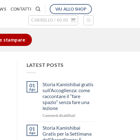
VAI ALLO SHOP
EWS
CONTATTI
CARRELLO /
€
0,00
e e stampare
LATEST POSTS
Storia Kamishibai gratis
01
Ago
sull’Accoglienza: come
raccontare il “fare
spazio” senza fare una
lezione
su
Commenti disabilitati
Storia
Kamishibai
Storia Kamishibai
01
gratis
Ago
Gratis per la Settimana
sull’Accoglienza:
dell’Accoglienza: 5