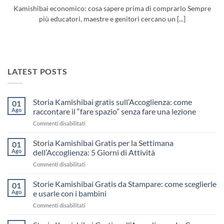
Kamishibai economico: cosa sapere prima di comprarlo Sempre
più educatori, maestre e genitori cercano un [...]
LATEST POSTS
Storia Kamishibai gratis sull’Accoglienza: come
01
Ago
raccontare il “fare spazio” senza fare una lezione
su
Commenti disabilitati
Storia
Kamishibai
Storia Kamishibai Gratis per la Settimana
01
gratis
Ago
dell’Accoglienza: 5 Giorni di Attività
sull’Accoglienza:
su
Commenti disabilitati
come
Storia
raccontare
Kamishibai
Storie Kamishibai Gratis da Stampare: come sceglierle
il
01
Gratis
“fare
Ago
e usarle con i bambini
per
spazio”
su
Commenti disabilitati
la
senza
Storie
Settimana
fare
Kamishibai
dell’Accoglienza: