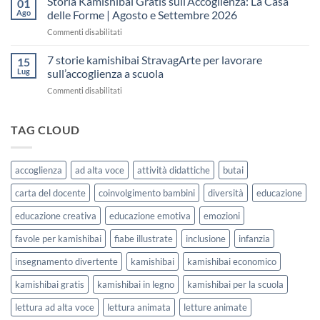
Storia Kamishibai Gratis sull’Accoglienza: La Casa
01
una
Gratis
5
Ago
delle Forme | Agosto e Settembre 2026
lezione
da
Giorni
su
Commenti disabilitati
Stampare:
di
Storia
come
Attività
Kamishibai
7 storie kamishibai StravagArte per lavorare
sceglierle
15
Gratis
e
Lug
sull’accoglienza a scuola
sull’Accoglienza:
usarle
su
Commenti disabilitati
La
con
7
Casa
i
storie
delle
bambini
kamishibai
TAG CLOUD
Forme
StravagArte
|
per
Agosto
lavorare
e
accoglienza
ad alta voce
attività didattiche
butai
sull’accoglienza
Settembre
a
2026
carta del docente
coinvolgimento bambini
diversità
educazione
scuola
educazione creativa
educazione emotiva
emozioni
favole per kamishibai
fiabe illustrate
inclusione
infanzia
insegnamento divertente
kamishibai
kamishibai economico
kamishibai gratis
kamishibai in legno
kamishibai per la scuola
lettura ad alta voce
lettura animata
letture animate