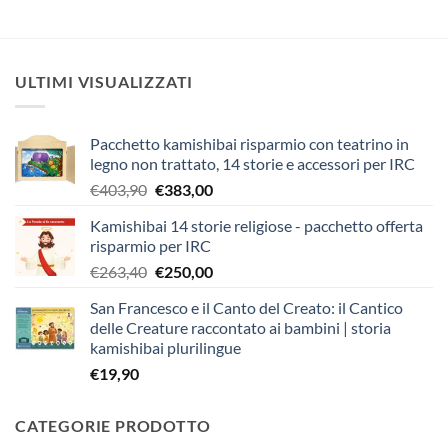
ULTIMI VISUALIZZATI
Pacchetto kamishibai risparmio con teatrino in
legno non trattato, 14 storie e accessori per IRC
Il
Il
€
403,90
€
383,00
prezzo
prezzo
Kamishibai 14 storie religiose - pacchetto offerta
originale
attuale
risparmio per IRC
era:
è:
Il
Il
€
263,40
€
250,00
€403,90.
€383,00.
prezzo
prezzo
San Francesco e il Canto del Creato: il Cantico
originale
attuale
delle Creature raccontato ai bambini | storia
era:
è:
kamishibai plurilingue
€263,40.
€250,00.
€
19,90
CATEGORIE PRODOTTO