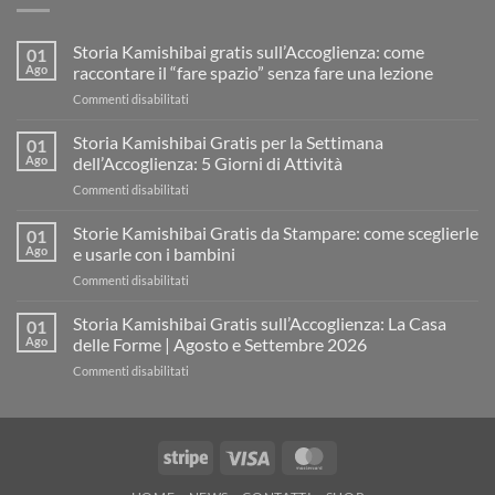
Storia Kamishibai gratis sull’Accoglienza: come
01
Ago
raccontare il “fare spazio” senza fare una lezione
su
Commenti disabilitati
Storia
Kamishibai
Storia Kamishibai Gratis per la Settimana
01
gratis
Ago
dell’Accoglienza: 5 Giorni di Attività
sull’Accoglienza:
su
Commenti disabilitati
come
Storia
raccontare
Kamishibai
Storie Kamishibai Gratis da Stampare: come sceglierle
il
01
Gratis
“fare
Ago
e usarle con i bambini
per
spazio”
su
Commenti disabilitati
la
senza
Storie
Settimana
fare
Kamishibai
Storia Kamishibai Gratis sull’Accoglienza: La Casa
dell’Accoglienza:
01
una
Gratis
5
Ago
delle Forme | Agosto e Settembre 2026
lezione
da
Giorni
su
Commenti disabilitati
Stampare:
di
Storia
come
Attività
Kamishibai
sceglierle
Gratis
e
sull’Accoglienza:
usarle
Stripe
Visa
MasterCard
La
con
Casa
i