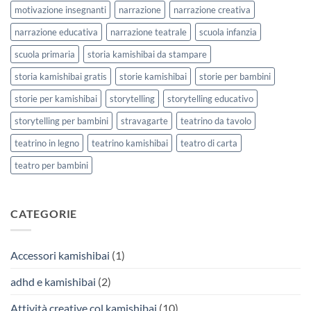
motivazione insegnanti
narrazione
narrazione creativa
narrazione educativa
narrazione teatrale
scuola infanzia
scuola primaria
storia kamishibai da stampare
storia kamishibai gratis
storie kamishibai
storie per bambini
storie per kamishibai
storytelling
storytelling educativo
storytelling per bambini
stravagarte
teatrino da tavolo
teatrino in legno
teatrino kamishibai
teatro di carta
teatro per bambini
CATEGORIE
Accessori kamishibai
(1)
adhd e kamishibai
(2)
Attività creative col kamishibai
(10)