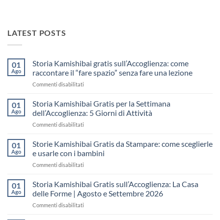
LATEST POSTS
Storia Kamishibai gratis sull’Accoglienza: come
01
Ago
raccontare il “fare spazio” senza fare una lezione
su
Commenti disabilitati
Storia
Kamishibai
Storia Kamishibai Gratis per la Settimana
01
gratis
Ago
dell’Accoglienza: 5 Giorni di Attività
sull’Accoglienza:
su
Commenti disabilitati
come
Storia
raccontare
Kamishibai
Storie Kamishibai Gratis da Stampare: come sceglierle
il
01
Gratis
“fare
Ago
e usarle con i bambini
per
spazio”
su
Commenti disabilitati
la
senza
Storie
Settimana
fare
Kamishibai
Storia Kamishibai Gratis sull’Accoglienza: La Casa
dell’Accoglienza:
01
una
Gratis
5
Ago
delle Forme | Agosto e Settembre 2026
lezione
da
Giorni
su
Commenti disabilitati
Stampare:
di
Storia
come
Attività