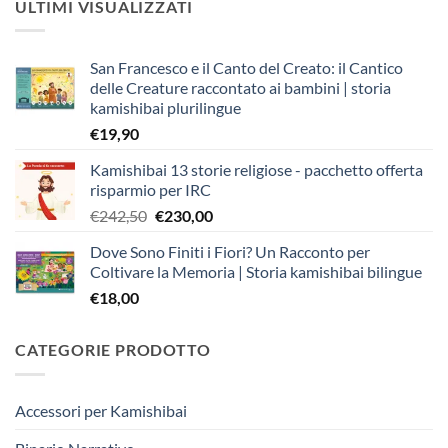
ULTIMI VISUALIZZATI
San Francesco e il Canto del Creato: il Cantico
delle Creature raccontato ai bambini | storia
kamishibai plurilingue
€
19,90
Kamishibai 13 storie religiose - pacchetto offerta
risparmio per IRC
Il
Il
€
242,50
€
230,00
prezzo
prezzo
Dove Sono Finiti i Fiori? Un Racconto per
originale
attuale
Coltivare la Memoria | Storia kamishibai bilingue
era:
è:
€
18,00
€242,50.
€230,00.
CATEGORIE PRODOTTO
Accessori per Kamishibai