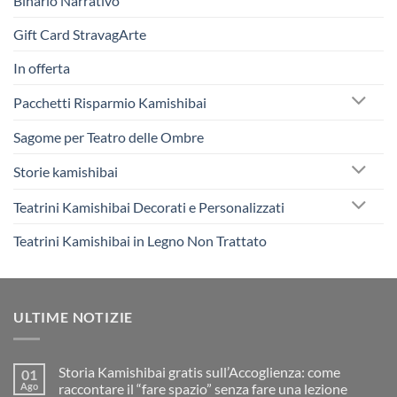
Binario Narrativo
Gift Card StravagArte
In offerta
Pacchetti Risparmio Kamishibai
Sagome per Teatro delle Ombre
Storie kamishibai
Teatrini Kamishibai Decorati e Personalizzati
Teatrini Kamishibai in Legno Non Trattato
ULTIME NOTIZIE
Storia Kamishibai gratis sull’Accoglienza: come
01
Ago
raccontare il “fare spazio” senza fare una lezione