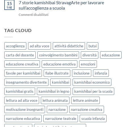
Kamishibai
7 storie kamishibai StravagArte per lavorare
sceglierle
15
Gratis
e
Lug
sull’accoglienza a scuola
sull’Accoglienza:
usarle
su
Commenti disabilitati
La
con
7
Casa
i
storie
delle
bambini
kamishibai
TAG CLOUD
Forme
StravagArte
|
per
Agosto
lavorare
e
accoglienza
ad alta voce
attività didattiche
butai
sull’accoglienza
Settembre
a
2026
carta del docente
coinvolgimento bambini
diversità
educazione
scuola
educazione creativa
educazione emotiva
emozioni
favole per kamishibai
fiabe illustrate
inclusione
infanzia
insegnamento divertente
kamishibai
kamishibai economico
kamishibai gratis
kamishibai in legno
kamishibai per la scuola
lettura ad alta voce
lettura animata
letture animate
motivazione insegnanti
narrazione
narrazione creativa
narrazione educativa
narrazione teatrale
scuola infanzia