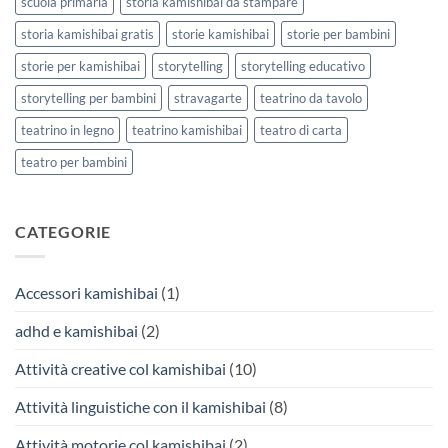
scuola primaria
storia kamishibai da stampare
storia kamishibai gratis
storie kamishibai
storie per bambini
storie per kamishibai
storytelling
storytelling educativo
storytelling per bambini
stravagarte
teatrino da tavolo
teatrino in legno
teatrino kamishibai
teatro di carta
teatro per bambini
CATEGORIE
Accessori kamishibai
(1)
adhd e kamishibai
(2)
Attività creative col kamishibai
(10)
Attività linguistiche con il kamishibai
(8)
Attività motorie col kamishibai
(2)