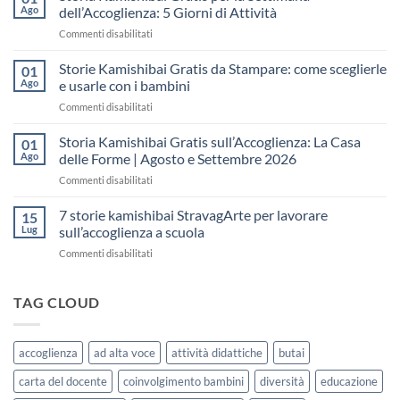
gratis
Ago
dell’Accoglienza: 5 Giorni di Attività
sull’Accoglienza:
su
Commenti disabilitati
come
Storia
raccontare
Kamishibai
Storie Kamishibai Gratis da Stampare: come sceglierle
il
01
Gratis
“fare
Ago
e usarle con i bambini
per
spazio”
su
Commenti disabilitati
la
senza
Storie
Settimana
fare
Kamishibai
Storia Kamishibai Gratis sull’Accoglienza: La Casa
dell’Accoglienza:
01
una
Gratis
5
Ago
delle Forme | Agosto e Settembre 2026
lezione
da
Giorni
su
Commenti disabilitati
Stampare:
di
Storia
come
Attività
Kamishibai
7 storie kamishibai StravagArte per lavorare
sceglierle
15
Gratis
e
Lug
sull’accoglienza a scuola
sull’Accoglienza:
usarle
su
Commenti disabilitati
La
con
7
Casa
i
storie
delle
bambini
kamishibai
TAG CLOUD
Forme
StravagArte
|
per
Agosto
lavorare
e
accoglienza
ad alta voce
attività didattiche
butai
sull’accoglienza
Settembre
a
2026
carta del docente
coinvolgimento bambini
diversità
educazione
scuola