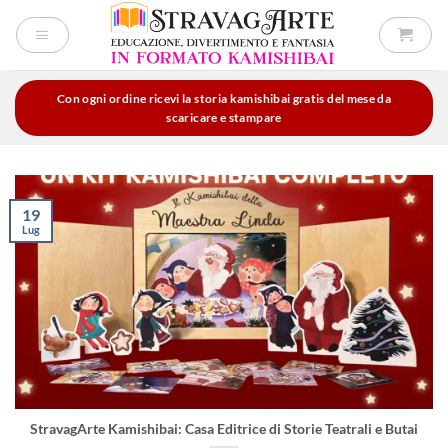
Salta
ai
contenuti
Con ogni ordine ricevi la storia kamishibai gratis del mese da
scaricare e stampare
19
Lug
StravagArte Kamishibai: Casa Editrice di Storie Teatrali e Butai