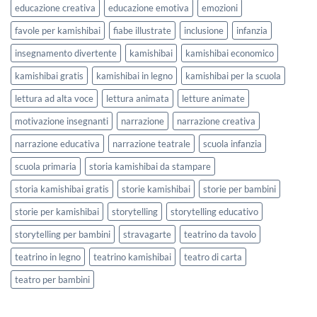
educazione creativa
educazione emotiva
emozioni
favole per kamishibai
fiabe illustrate
inclusione
infanzia
insegnamento divertente
kamishibai
kamishibai economico
kamishibai gratis
kamishibai in legno
kamishibai per la scuola
lettura ad alta voce
lettura animata
letture animate
motivazione insegnanti
narrazione
narrazione creativa
narrazione educativa
narrazione teatrale
scuola infanzia
scuola primaria
storia kamishibai da stampare
storia kamishibai gratis
storie kamishibai
storie per bambini
storie per kamishibai
storytelling
storytelling educativo
storytelling per bambini
stravagarte
teatrino da tavolo
teatrino in legno
teatrino kamishibai
teatro di carta
teatro per bambini