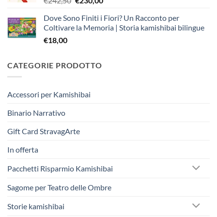
€
242,50
€
230,00
prezzo
prezzo
Dove Sono Finiti i Fiori? Un Racconto per
originale
attuale
Coltivare la Memoria | Storia kamishibai bilingue
era:
è:
€
18,00
€242,50.
€230,00.
CATEGORIE PRODOTTO
Accessori per Kamishibai
Binario Narrativo
Gift Card StravagArte
In offerta
Pacchetti Risparmio Kamishibai
Sagome per Teatro delle Ombre
Storie kamishibai