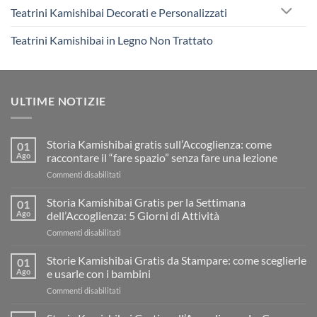
Teatrini Kamishibai Decorati e Personalizzati
Teatrini Kamishibai in Legno Non Trattato
ULTIME NOTIZIE
Storia Kamishibai gratis sull’Accoglienza: come
01
Ago
raccontare il “fare spazio” senza fare una lezione
su
Commenti disabilitati
Storia
Kamishibai
Storia Kamishibai Gratis per la Settimana
01
gratis
Ago
dell’Accoglienza: 5 Giorni di Attività
sull’Accoglienza:
su
Commenti disabilitati
come
Storia
raccontare
Kamishibai
Storie Kamishibai Gratis da Stampare: come sceglierle
il
01
Gratis
“fare
Ago
e usarle con i bambini
per
spazio”
su
Commenti disabilitati
la
senza
Storie
Settimana
fare
Kamishibai
dell’Accoglienza: