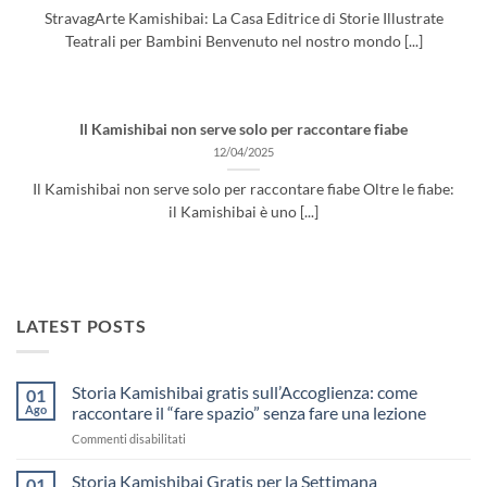
StravagArte Kamishibai: La Casa Editrice di Storie Illustrate
Teatrali per Bambini Benvenuto nel nostro mondo [...]
Il Kamishibai non serve solo per raccontare fiabe
12/04/2025
Il Kamishibai non serve solo per raccontare fiabe Oltre le fiabe:
il Kamishibai è uno [...]
LATEST POSTS
Storia Kamishibai gratis sull’Accoglienza: come
01
Ago
raccontare il “fare spazio” senza fare una lezione
su
Commenti disabilitati
Storia
Kamishibai
Storia Kamishibai Gratis per la Settimana
01