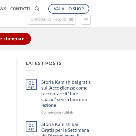
VAI ALLO SHOP
EWS
CONTATTI
CARRELLO /
€
0,00
e e stampare
LATEST POSTS
Storia Kamishibai gratis
01
Ago
sull’Accoglienza: come
raccontare il “fare
spazio” senza fare una
lezione
su
Commenti disabilitati
Storia
Kamishibai
Storia Kamishibai
01
gratis
Ago
Gratis per la Settimana
sull’Accoglienza:
dell’Accoglienza: 5