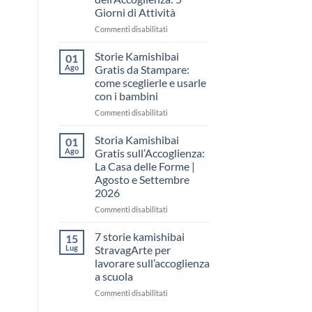
come
Giorni di Attività
raccontare
il
su
Commenti disabilitati
“fare
Storia
spazio”
Kamishibai
Storie Kamishibai
01
senza
Gratis
Ago
Gratis da Stampare:
fare
per
come sceglierle e usarle
una
la
con i bambini
lezione
Settimana
dell’Accoglienza:
su
Commenti disabilitati
5
Storie
Giorni
Kamishibai
Storia Kamishibai
01
di
Gratis
Ago
Gratis sull’Accoglienza:
Attività
da
La Casa delle Forme |
Stampare:
Agosto e Settembre
come
2026
sceglierle
e
su
Commenti disabilitati
usarle
Storia
con
Kamishibai
7 storie kamishibai
15
i
Gratis
Lug
StravagArte per
bambini
sull’Accoglienza:
lavorare sull’accoglienza
La
a scuola
Casa
delle
su
Commenti disabilitati
Forme
7