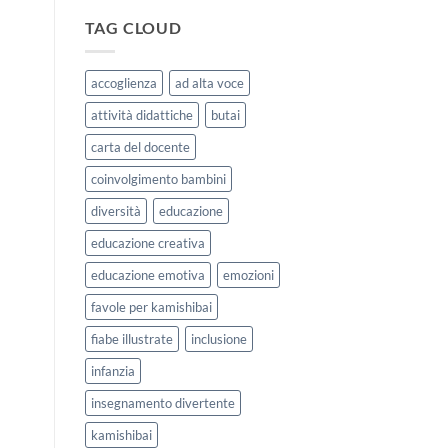
|
storie
Agosto
kamishibai
TAG CLOUD
e
StravagArte
Settembre
per
2026
lavorare
accoglienza
ad alta voce
sull’accoglienza
a
attività didattiche
butai
scuola
carta del docente
coinvolgimento bambini
diversità
educazione
educazione creativa
educazione emotiva
emozioni
favole per kamishibai
fiabe illustrate
inclusione
infanzia
insegnamento divertente
kamishibai