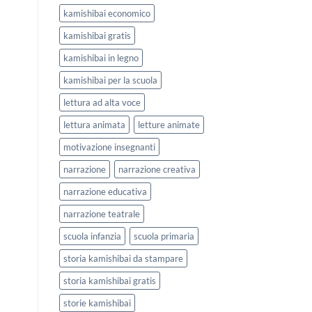
kamishibai economico
kamishibai gratis
kamishibai in legno
kamishibai per la scuola
lettura ad alta voce
lettura animata
letture animate
motivazione insegnanti
narrazione
narrazione creativa
narrazione educativa
narrazione teatrale
scuola infanzia
scuola primaria
storia kamishibai da stampare
storia kamishibai gratis
storie kamishibai