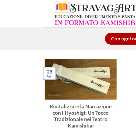
Salta
ai
contenuti
Con ogni or
28
Apr
Rivitalizzare la Narrazione
con l’Hyoshigi: Un Tocco
Tradizionale nel Teatro
Kamishibai