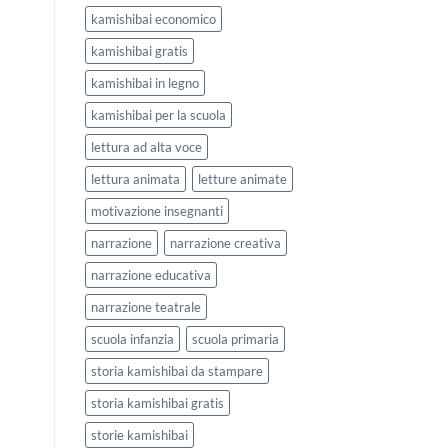
kamishibai economico
kamishibai gratis
kamishibai in legno
kamishibai per la scuola
lettura ad alta voce
lettura animata
letture animate
motivazione insegnanti
narrazione
narrazione creativa
narrazione educativa
narrazione teatrale
scuola infanzia
scuola primaria
storia kamishibai da stampare
storia kamishibai gratis
storie kamishibai