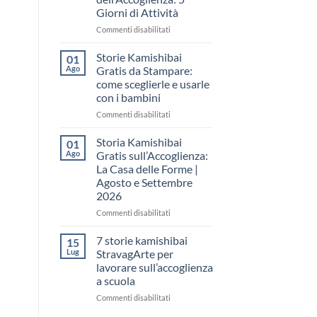
come
Giorni di Attività
raccontare
il
su
Commenti disabilitati
“fare
Storia
spazio”
Kamishibai
Storie Kamishibai
01
senza
Gratis
Ago
Gratis da Stampare:
fare
per
come sceglierle e usarle
una
la
con i bambini
lezione
Settimana
dell’Accoglienza:
su
Commenti disabilitati
5
Storie
Giorni
Kamishibai
Storia Kamishibai
01
di
Gratis
Ago
Gratis sull’Accoglienza:
Attività
da
La Casa delle Forme |
Stampare:
Agosto e Settembre
come
2026
sceglierle
e
su
Commenti disabilitati
usarle
Storia
con
Kamishibai
7 storie kamishibai
15
i
Gratis
Lug
StravagArte per
bambini
sull’Accoglienza:
lavorare sull’accoglienza
La
a scuola
Casa
delle
su
Commenti disabilitati
Forme
7