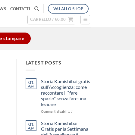
VAI ALLO SHOP
EWS
CONTATTI
CARRELLO /
€
0,00
e e stampare
LATEST POSTS
Storia Kamishibai gratis
01
Ago
sull’Accoglienza: come
raccontare il “fare
spazio” senza fare una
lezione
su
Commenti disabilitati
Storia
Kamishibai
Storia Kamishibai
01
gratis
Ago
Gratis per la Settimana
sull’Accoglienza:
dell’Accoglienza: 5