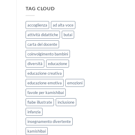
|
storie
Agosto
kamishibai
TAG CLOUD
e
StravagArte
Settembre
per
2026
lavorare
accoglienza
ad alta voce
sull’accoglienza
a
attività didattiche
butai
scuola
carta del docente
coinvolgimento bambini
diversità
educazione
educazione creativa
educazione emotiva
emozioni
favole per kamishibai
fiabe illustrate
inclusione
infanzia
insegnamento divertente
kamishibai