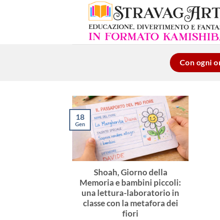
Salta
ai
contenuti
Con ogni or
18
Gen
Shoah, Giorno della
Memoria e bambini piccoli:
una lettura-laboratorio in
classe con la metafora dei
fiori