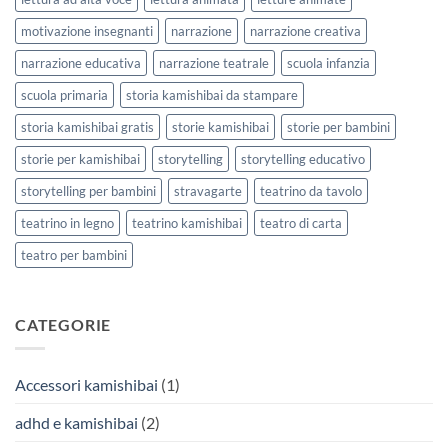
motivazione insegnanti
narrazione
narrazione creativa
narrazione educativa
narrazione teatrale
scuola infanzia
scuola primaria
storia kamishibai da stampare
storia kamishibai gratis
storie kamishibai
storie per bambini
storie per kamishibai
storytelling
storytelling educativo
storytelling per bambini
stravagarte
teatrino da tavolo
teatrino in legno
teatrino kamishibai
teatro di carta
teatro per bambini
CATEGORIE
Accessori kamishibai
(1)
adhd e kamishibai
(2)