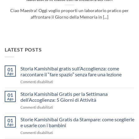
Ciao Maestra! Oggi voglio proporti un laboratorio pratico per
affrontare il Giorno della Memoria in [...]
LATEST POSTS
Storia Kamishibai gratis sull’Accoglienza: come
01
Ago
raccontare il “fare spazio” senza fare una lezione
su
Commenti disabilitati
Storia
Kamishibai
Storia Kamishibai Gratis per la Settimana
01
gratis
Ago
dell’Accoglienza: 5 Giorni di Attività
sull’Accoglienza:
su
Commenti disabilitati
come
Storia
raccontare
Kamishibai
Storie Kamishibai Gratis da Stampare: come sceglierle
il
01
Gratis
“fare
Ago
e usarle con i bambini
per
spazio”
su
Commenti disabilitati
la
senza
Storie
Settimana