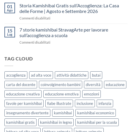
fare
Kamishibai
Storia Kamishibai Gratis sull’Accoglienza: La Casa
dell’Accoglienza:
01
una
Gratis
5
Ago
delle Forme | Agosto e Settembre 2026
lezione
da
Giorni
su
Commenti disabilitati
Stampare:
di
Storia
come
Attività
Kamishibai
7 storie kamishibai StravagArte per lavorare
sceglierle
15
Gratis
e
Lug
sull’accoglienza a scuola
sull’Accoglienza:
usarle
su
Commenti disabilitati
La
con
7
Casa
i
storie
delle
bambini
kamishibai
TAG CLOUD
Forme
StravagArte
|
per
Agosto
lavorare
e
accoglienza
ad alta voce
attività didattiche
butai
sull’accoglienza
Settembre
a
2026
carta del docente
coinvolgimento bambini
diversità
educazione
scuola
educazione creativa
educazione emotiva
emozioni
favole per kamishibai
fiabe illustrate
inclusione
infanzia
insegnamento divertente
kamishibai
kamishibai economico
kamishibai gratis
kamishibai in legno
kamishibai per la scuola
lettura ad alta voce
lettura animata
letture animate