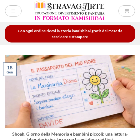
Salta
ai
contenuti
Con ogni ordine ricevi la storia kamishibai gratis del mese da
scaricare e stampare
18
Gen
Shoah, Giorno della Memoria e bambini piccoli: una lettura-
laboratorio in classe con la metafora dei fiori