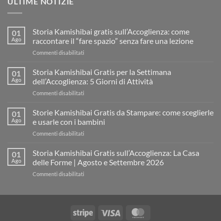
ULTIME NOTIZIE
Storia Kamishibai gratis sull’Accoglienza: come
01
Ago
raccontare il “fare spazio” senza fare una lezione
su
Commenti disabilitati
Storia
Kamishibai
Storia Kamishibai Gratis per la Settimana
01
gratis
Ago
dell’Accoglienza: 5 Giorni di Attività
sull’Accoglienza:
su
Commenti disabilitati
come
Storia
raccontare
Kamishibai
Storie Kamishibai Gratis da Stampare: come sceglierle
il
01
Gratis
“fare
Ago
e usarle con i bambini
per
spazio”
su
Commenti disabilitati
la
senza
Storie
Settimana
fare
Kamishibai
Storia Kamishibai Gratis sull’Accoglienza: La Casa
dell’Accoglienza:
01
una
Gratis
5
Ago
delle Forme | Agosto e Settembre 2026
lezione
da
Giorni
su
Commenti disabilitati
Stampare:
di
Storia
come
Attività
Kamishibai
sceglierle
Gratis
e
sull’Accoglienza:
usarle
Stripe
Visa
MasterCard
La
con