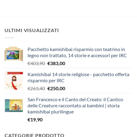
ULTIMI VISUALIZZATI
Pacchetto kamishibai risparmio con teatrino in
legno non trattato, 14 storie e accessori per IRC
Il
Il
€
403,90
€
383,00
prezzo
prezzo
Kamishibai 14 storie religiose - pacchetto offerta
originale
attuale
risparmio per IRC
era:
è:
Il
Il
€
263,40
€
250,00
€403,90.
€383,00.
prezzo
prezzo
San Francesco e il Canto del Creato: il Cantico
originale
attuale
delle Creature raccontato ai bambini | storia
era:
è:
kamishibai plurilingue
€263,40.
€250,00.
€
19,90
CATEGORIE PRODOTTO