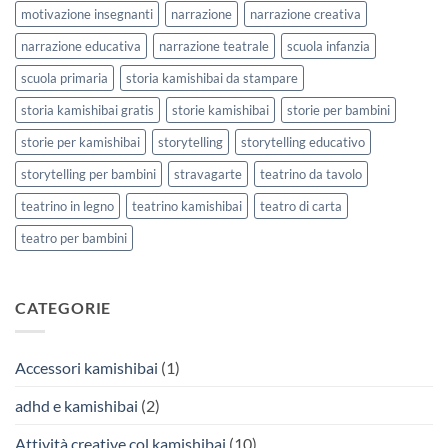
motivazione insegnanti
narrazione
narrazione creativa
narrazione educativa
narrazione teatrale
scuola infanzia
scuola primaria
storia kamishibai da stampare
storia kamishibai gratis
storie kamishibai
storie per bambini
storie per kamishibai
storytelling
storytelling educativo
storytelling per bambini
stravagarte
teatrino da tavolo
teatrino in legno
teatrino kamishibai
teatro di carta
teatro per bambini
CATEGORIE
Accessori kamishibai
(1)
adhd e kamishibai
(2)
Attività creative col kamishibai
(10)