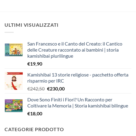
ULTIMI VISUALIZZATI
San Francesco e il Canto del Creato: il Cantico
delle Creature raccontato ai bambini | storia
kamishibai plurilingue
€
19,90
Kamishibai 13 storie religiose - pacchetto offerta
risparmio per IRC
Il
Il
€
242,50
€
230,00
prezzo
prezzo
Dove Sono Finiti i Fiori? Un Racconto per
originale
attuale
Coltivare la Memoria | Storia kamishibai bilingue
era:
è:
€
18,00
€242,50.
€230,00.
CATEGORIE PRODOTTO