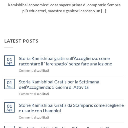
Kamishibai economico: cosa sapere prima di comprarlo Sempre
più educatori, maestre e genitori cercano un [...]
LATEST POSTS
Storia Kamishibai gratis sull’Accoglienza: come
01
Ago
raccontare il “fare spazio” senza fare una lezione
su
Commenti disabilitati
Storia
Kamishibai
Storia Kamishibai Gratis per la Settimana
01
gratis
Ago
dell’Accoglienza: 5 Giorni di Attività
sull’Accoglienza:
su
Commenti disabilitati
come
Storia
raccontare
Kamishibai
Storie Kamishibai Gratis da Stampare: come sceglierle
il
01
Gratis
“fare
Ago
e usarle con i bambini
per
spazio”
su
Commenti disabilitati
la
senza
Storie
Settimana
fare
Kamishibai
dell’Accoglienza: