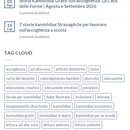
Storia Kamishibai Gratis sull’Accoglienza: La Casa
01
una
Gratis
5
Ago
delle Forme | Agosto e Settembre 2026
lezione
da
Giorni
su
Commenti disabilitati
Stampare:
di
Storia
come
Attività
Kamishibai
7 storie kamishibai StravagArte per lavorare
sceglierle
15
Gratis
e
Lug
sull’accoglienza a scuola
sull’Accoglienza:
usarle
su
Commenti disabilitati
La
con
7
Casa
i
storie
delle
bambini
kamishibai
TAG CLOUD
Forme
StravagArte
|
per
Agosto
lavorare
e
accoglienza
ad alta voce
attività didattiche
butai
sull’accoglienza
Settembre
a
2026
carta del docente
coinvolgimento bambini
diversità
educazione
scuola
educazione creativa
educazione emotiva
emozioni
favole per kamishibai
fiabe illustrate
inclusione
infanzia
insegnamento divertente
kamishibai
kamishibai economico
kamishibai gratis
kamishibai in legno
kamishibai per la scuola
lettura ad alta voce
lettura animata
letture animate