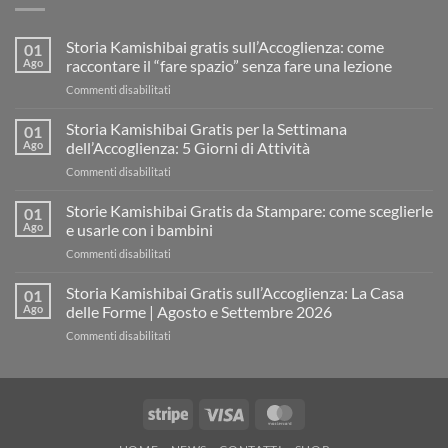
Storia Kamishibai gratis sull’Accoglienza: come
01
Ago
raccontare il “fare spazio” senza fare una lezione
su
Commenti disabilitati
Storia
Kamishibai
Storia Kamishibai Gratis per la Settimana
01
gratis
Ago
dell’Accoglienza: 5 Giorni di Attività
sull’Accoglienza:
su
Commenti disabilitati
come
Storia
raccontare
Kamishibai
Storie Kamishibai Gratis da Stampare: come sceglierle
il
01
Gratis
“fare
Ago
e usarle con i bambini
per
spazio”
su
Commenti disabilitati
la
senza
Storie
Settimana
fare
Kamishibai
Storia Kamishibai Gratis sull’Accoglienza: La Casa
dell’Accoglienza:
01
una
Gratis
5
Ago
delle Forme | Agosto e Settembre 2026
lezione
da
Giorni
su
Commenti disabilitati
Stampare:
di
Storia
come
Attività
Kamishibai
sceglierle
Gratis
e
sull’Accoglienza:
usarle
Stripe
Visa
MasterCard
La
con
Casa
i