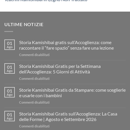
ULTIME NOTIZIE
Storia Kamishibai gratis sull’Accoglienza: come
01
Ago
raccontare il “fare spazio” senza fare una lezione
su
Commenti disabilitati
Storia
Kamishibai
Storia Kamishibai Gratis per la Settimana
01
gratis
Ago
dell’Accoglienza: 5 Giorni di Attività
sull’Accoglienza:
su
Commenti disabilitati
come
Storia
raccontare
Kamishibai
Storie Kamishibai Gratis da Stampare: come sceglierle
il
01
Gratis
“fare
Ago
e usarle con i bambini
per
spazio”
su
Commenti disabilitati
la
senza
Storie
Settimana
fare
Kamishibai
Storia Kamishibai Gratis sull’Accoglienza: La Casa
dell’Accoglienza:
01
una
Gratis
5
Ago
delle Forme | Agosto e Settembre 2026
lezione
da
Giorni
su
Commenti disabilitati
Stampare:
di