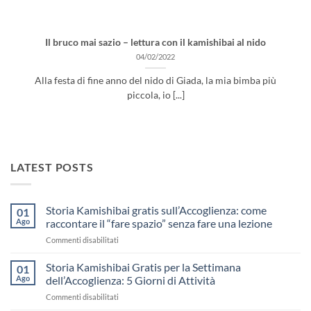
Il bruco mai sazio – lettura con il kamishibai al nido
04/02/2022
Alla festa di fine anno del nido di Giada, la mia bimba più
piccola, io [...]
LATEST POSTS
Storia Kamishibai gratis sull’Accoglienza: come
01
Ago
raccontare il “fare spazio” senza fare una lezione
su
Commenti disabilitati
Storia
Kamishibai
Storia Kamishibai Gratis per la Settimana
01
gratis
Ago
dell’Accoglienza: 5 Giorni di Attività
sull’Accoglienza:
su
Commenti disabilitati
come
Storia
raccontare