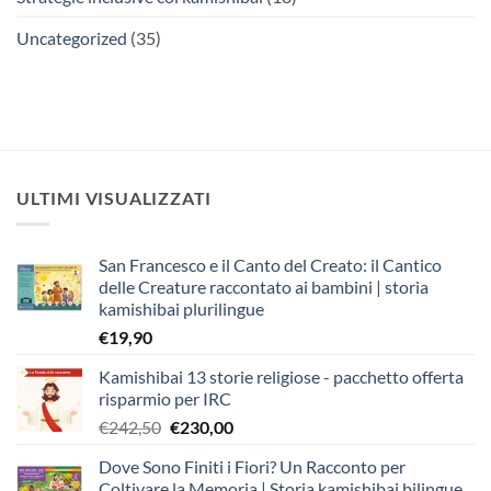
Uncategorized
(35)
ULTIMI VISUALIZZATI
San Francesco e il Canto del Creato: il Cantico
delle Creature raccontato ai bambini | storia
kamishibai plurilingue
€
19,90
Kamishibai 13 storie religiose - pacchetto offerta
risparmio per IRC
Il
Il
€
242,50
€
230,00
prezzo
prezzo
Dove Sono Finiti i Fiori? Un Racconto per
originale
attuale
Coltivare la Memoria | Storia kamishibai bilingue