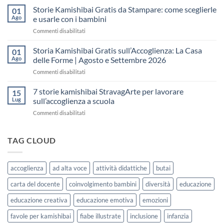
Kamishibai
Storie Kamishibai Gratis da Stampare: come sceglierle
il
01
Gratis
“fare
Ago
e usarle con i bambini
per
spazio”
su
Commenti disabilitati
la
senza
Storie
Settimana
fare
Kamishibai
Storia Kamishibai Gratis sull’Accoglienza: La Casa
dell’Accoglienza:
01
una
Gratis
5
Ago
delle Forme | Agosto e Settembre 2026
lezione
da
Giorni
su
Commenti disabilitati
Stampare:
di
Storia
come
Attività
Kamishibai
7 storie kamishibai StravagArte per lavorare
sceglierle
15
Gratis
e
Lug
sull’accoglienza a scuola
sull’Accoglienza:
usarle
su
Commenti disabilitati
La
con
7
Casa
i
storie
delle
bambini
kamishibai
TAG CLOUD
Forme
StravagArte
|
per
Agosto
lavorare
e
accoglienza
ad alta voce
attività didattiche
butai
sull’accoglienza
Settembre
a
2026
carta del docente
coinvolgimento bambini
diversità
educazione
scuola
educazione creativa
educazione emotiva
emozioni
favole per kamishibai
fiabe illustrate
inclusione
infanzia