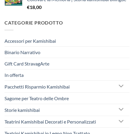
era:
è:
€
18,00
€242,50.
€230,00.
CATEGORIE PRODOTTO
Accessori per Kamishibai
Binario Narrativo
Gift Card StravagArte
In offerta
Pacchetti Risparmio Kamishibai
Sagome per Teatro delle Ombre
Storie kamishibai
Teatrini Kamishibai Decorati e Personalizzati
Teatrini Kamishibai in Legno Non Trattato