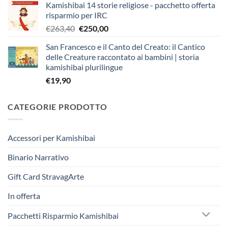
Kamishibai 14 storie religiose - pacchetto offerta
originale
attuale
risparmio per IRC
era:
è:
Il
Il
€
263,40
€
250,00
€403,90.
€383,00.
prezzo
prezzo
San Francesco e il Canto del Creato: il Cantico
originale
attuale
delle Creature raccontato ai bambini | storia
era:
è:
kamishibai plurilingue
€263,40.
€250,00.
€
19,90
CATEGORIE PRODOTTO
Accessori per Kamishibai
Binario Narrativo
Gift Card StravagArte
In offerta
Pacchetti Risparmio Kamishibai