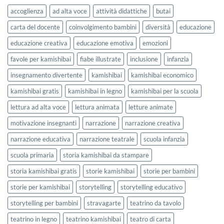
lavorare
e
accoglienza
ad alta voce
attività didattiche
butai
sull’accoglienza
Settembre
a
2026
carta del docente
coinvolgimento bambini
diversità
educazione
scuola
educazione creativa
educazione emotiva
emozioni
favole per kamishibai
fiabe illustrate
inclusione
infanzia
insegnamento divertente
kamishibai
kamishibai economico
kamishibai gratis
kamishibai in legno
kamishibai per la scuola
lettura ad alta voce
lettura animata
letture animate
motivazione insegnanti
narrazione
narrazione creativa
narrazione educativa
narrazione teatrale
scuola infanzia
scuola primaria
storia kamishibai da stampare
storia kamishibai gratis
storie kamishibai
storie per bambini
storie per kamishibai
storytelling
storytelling educativo
storytelling per bambini
stravagarte
teatrino da tavolo
teatrino in legno
teatrino kamishibai
teatro di carta