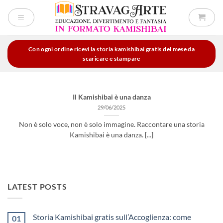
Salta
ai
contenuti
Con ogni ordine ricevi la storia kamishibai gratis del mese da
scaricare e stampare
Il Kamishibai è una danza
29/06/2025
Non è solo voce, non è solo immagine. Raccontare una storia
Kamishibai è una danza. [...]
LATEST POSTS
Storia Kamishibai gratis sull’Accoglienza: come
01