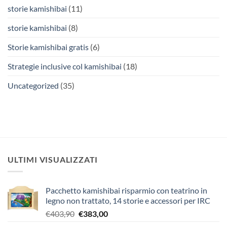
storie kamishibai
(11)
storie kamishibai
(8)
Storie kamishibai gratis
(6)
Strategie inclusive col kamishibai
(18)
Uncategorized
(35)
ULTIMI VISUALIZZATI
Pacchetto kamishibai risparmio con teatrino in
legno non trattato, 14 storie e accessori per IRC
Il
Il
€
403,90
€
383,00
prezzo
prezzo