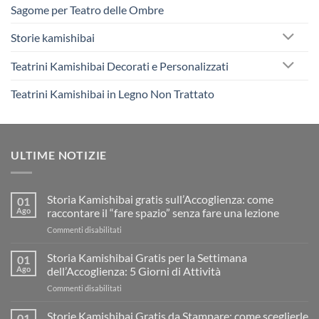
Sagome per Teatro delle Ombre
Storie kamishibai
Teatrini Kamishibai Decorati e Personalizzati
Teatrini Kamishibai in Legno Non Trattato
ULTIME NOTIZIE
Storia Kamishibai gratis sull’Accoglienza: come
01
Ago
raccontare il “fare spazio” senza fare una lezione
su
Commenti disabilitati
Storia
Kamishibai
Storia Kamishibai Gratis per la Settimana
01
gratis
Ago
dell’Accoglienza: 5 Giorni di Attività
sull’Accoglienza:
su
Commenti disabilitati
come
Storia
raccontare
Kamishibai
Storie Kamishibai Gratis da Stampare: come sceglierle
il
01