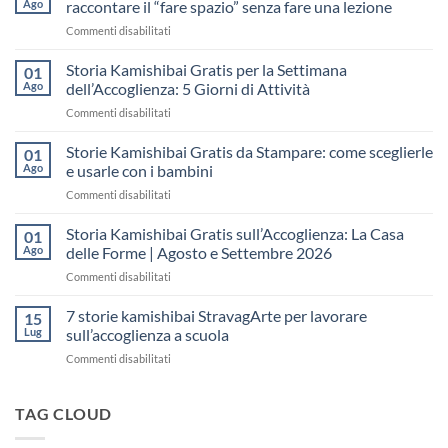
Ago
raccontare il “fare spazio” senza fare una lezione
su
Commenti disabilitati
Storia
Kamishibai
Storia Kamishibai Gratis per la Settimana
01
gratis
Ago
dell’Accoglienza: 5 Giorni di Attività
sull’Accoglienza:
su
Commenti disabilitati
come
Storia
raccontare
Kamishibai
Storie Kamishibai Gratis da Stampare: come sceglierle
il
01
Gratis
“fare
Ago
e usarle con i bambini
per
spazio”
su
Commenti disabilitati
la
senza
Storie
Settimana
fare
Kamishibai
Storia Kamishibai Gratis sull’Accoglienza: La Casa
dell’Accoglienza:
01
una
Gratis
5
Ago
delle Forme | Agosto e Settembre 2026
lezione
da
Giorni
su
Commenti disabilitati
Stampare:
di
Storia
come
Attività
Kamishibai
7 storie kamishibai StravagArte per lavorare
sceglierle
15
Gratis
e
Lug
sull’accoglienza a scuola
sull’Accoglienza:
usarle
su
Commenti disabilitati
La
con
7
Casa
i
storie
delle
bambini
kamishibai
TAG CLOUD
Forme
StravagArte
|
per
Agosto