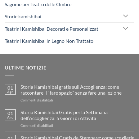
Sagome per Teatro delle Ombre
Storie kamishibai
Teatrini Kamishibai Decorati e Personalizzati
Teatrini Kamishibai in Legno Non Trattato
ULTIME NOTIZIE
Storia Kamishibai gratis sull’Accoglienza: come
01
Ago
raccontare il “fare spazio” senza fare una lezione
su
Commenti disabilitati
Storia
Kamishibai
Storia Kamishibai Gratis per la Settimana
01
gratis
Ago
dell’Accoglienza: 5 Giorni di Attività
sull’Accoglienza:
su
Commenti disabilitati
come
Storia
raccontare
Kamishibai
Storie Kamishibai Gratis da Stampare: come sceglierle
il
01