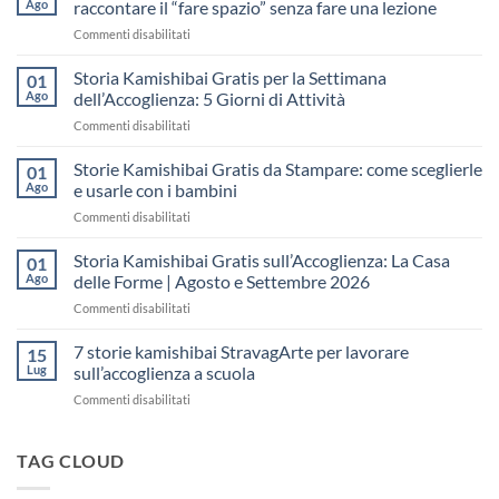
Ago
raccontare il “fare spazio” senza fare una lezione
su
Commenti disabilitati
Storia
Kamishibai
Storia Kamishibai Gratis per la Settimana
01
gratis
Ago
dell’Accoglienza: 5 Giorni di Attività
sull’Accoglienza:
su
Commenti disabilitati
come
Storia
raccontare
Kamishibai
Storie Kamishibai Gratis da Stampare: come sceglierle
il
01
Gratis
“fare
Ago
e usarle con i bambini
per
spazio”
su
Commenti disabilitati
la
senza
Storie
Settimana
fare
Kamishibai
Storia Kamishibai Gratis sull’Accoglienza: La Casa
dell’Accoglienza:
01
una
Gratis
5
Ago
delle Forme | Agosto e Settembre 2026
lezione
da
Giorni
su
Commenti disabilitati
Stampare:
di
Storia
come
Attività
Kamishibai
7 storie kamishibai StravagArte per lavorare
sceglierle
15
Gratis
e
Lug
sull’accoglienza a scuola
sull’Accoglienza:
usarle
su
Commenti disabilitati
La
con
7
Casa
i
storie
delle
bambini
kamishibai
TAG CLOUD
Forme
StravagArte
|
per
Agosto