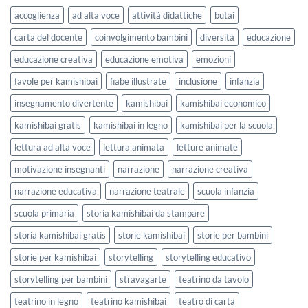
lavorare
e
accoglienza
ad alta voce
attività didattiche
butai
sull’accoglienza
Settembre
a
2026
carta del docente
coinvolgimento bambini
diversità
educazione
scuola
educazione creativa
educazione emotiva
emozioni
favole per kamishibai
fiabe illustrate
inclusione
infanzia
insegnamento divertente
kamishibai
kamishibai economico
kamishibai gratis
kamishibai in legno
kamishibai per la scuola
lettura ad alta voce
lettura animata
letture animate
motivazione insegnanti
narrazione
narrazione creativa
narrazione educativa
narrazione teatrale
scuola infanzia
scuola primaria
storia kamishibai da stampare
storia kamishibai gratis
storie kamishibai
storie per bambini
storie per kamishibai
storytelling
storytelling educativo
storytelling per bambini
stravagarte
teatrino da tavolo
teatrino in legno
teatrino kamishibai
teatro di carta