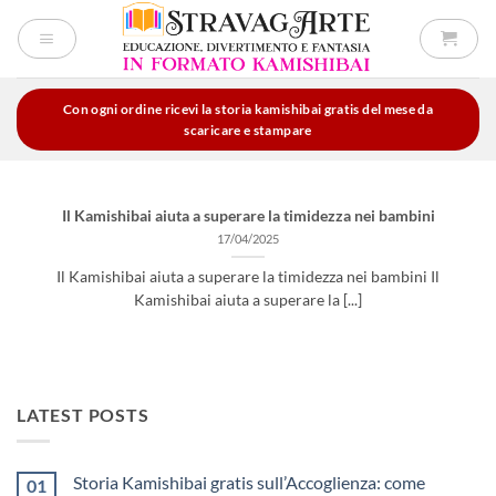
Salta
ai
contenuti
Con ogni ordine ricevi la storia kamishibai gratis del mese da
scaricare e stampare
Il Kamishibai aiuta a superare la timidezza nei bambini
17/04/2025
Il Kamishibai aiuta a superare la timidezza nei bambini Il
Kamishibai aiuta a superare la [...]
LATEST POSTS
Storia Kamishibai gratis sull’Accoglienza: come
01