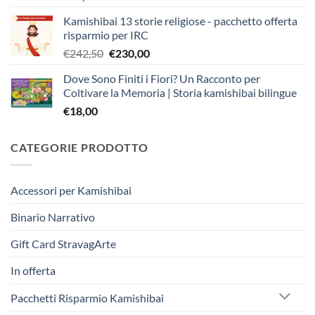
Kamishibai 13 storie religiose - pacchetto offerta
risparmio per IRC
Il
Il
€
242,50
€
230,00
prezzo
prezzo
Dove Sono Finiti i Fiori? Un Racconto per
originale
attuale
Coltivare la Memoria | Storia kamishibai bilingue
era:
è:
€
18,00
€242,50.
€230,00.
CATEGORIE PRODOTTO
Accessori per Kamishibai
Binario Narrativo
Gift Card StravagArte
In offerta
Pacchetti Risparmio Kamishibai