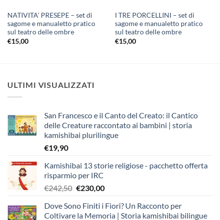
NATIVITA’ PRESEPE – set di
I TRE PORCELLINI – set di
sagome e manualetto pratico
sagome e manualetto pratico
sul teatro delle ombre
sul teatro delle ombre
€
15,00
€
15,00
ULTIMI VISUALIZZATI
San Francesco e il Canto del Creato: il Cantico
delle Creature raccontato ai bambini | storia
kamishibai plurilingue
€
19,90
Kamishibai 13 storie religiose - pacchetto offerta
risparmio per IRC
Il
Il
€
242,50
€
230,00
prezzo
prezzo
Dove Sono Finiti i Fiori? Un Racconto per
originale
attuale
Coltivare la Memoria | Storia kamishibai bilingue
era:
è: