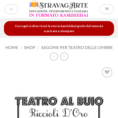
Salta
ai
contenuti
Con ogni ordine ricevi la storia kamishibai gratis del mese da
scaricare e stampare
HOME
/
SHOP
/
SAGOME PER TEATRO DELLE OMBRE
Aggiungi
alla lista
dei
desideri