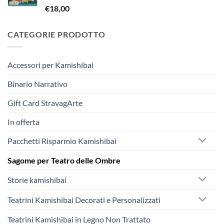
€
18,00
€242,50.
€230,00.
CATEGORIE PRODOTTO
Accessori per Kamishibai
Binario Narrativo
Gift Card StravagArte
In offerta
Pacchetti Risparmio Kamishibai
Sagome per Teatro delle Ombre
Storie kamishibai
Teatrini Kamishibai Decorati e Personalizzati
Teatrini Kamishibai in Legno Non Trattato