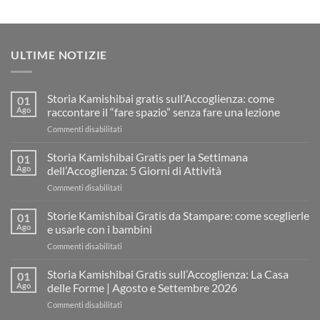
ULTIME NOTIZIE
Storia Kamishibai gratis sull’Accoglienza: come
01
Ago
raccontare il “fare spazio” senza fare una lezione
su
Commenti disabilitati
Storia
Kamishibai
Storia Kamishibai Gratis per la Settimana
01
gratis
Ago
dell’Accoglienza: 5 Giorni di Attività
sull’Accoglienza:
su
Commenti disabilitati
come
Storia
raccontare
Kamishibai
Storie Kamishibai Gratis da Stampare: come sceglierle
il
01
Gratis
“fare
Ago
e usarle con i bambini
per
spazio”
su
Commenti disabilitati
la
senza
Storie
Settimana
fare
Kamishibai
Storia Kamishibai Gratis sull’Accoglienza: La Casa
dell’Accoglienza:
01
una
Gratis
5
Ago
delle Forme | Agosto e Settembre 2026
lezione
da
Giorni
su
Commenti disabilitati
Stampare:
di
Storia
come