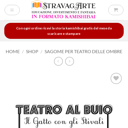
Salta
ai
contenuti
Con ogni ordine ricevi la storia kamishibai gratis del mese da
scaricare e stampare
HOME
/
SHOP
/
SAGOME PER TEATRO DELLE OMBRE
Aggiungi
alla lista
dei
desideri