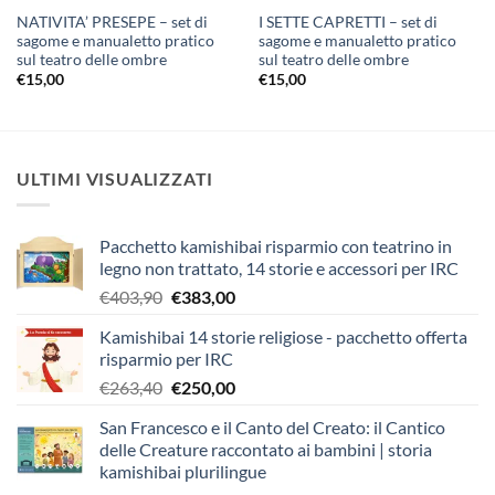
NATIVITA’ PRESEPE – set di
I SETTE CAPRETTI – set di
sagome e manualetto pratico
sagome e manualetto pratico
sul teatro delle ombre
sul teatro delle ombre
€
15,00
€
15,00
ULTIMI VISUALIZZATI
Pacchetto kamishibai risparmio con teatrino in
legno non trattato, 14 storie e accessori per IRC
Il
Il
€
403,90
€
383,00
prezzo
prezzo
Kamishibai 14 storie religiose - pacchetto offerta
originale
attuale
risparmio per IRC
era:
è:
Il
Il
€
263,40
€
250,00
€403,90.
€383,00.
prezzo
prezzo
San Francesco e il Canto del Creato: il Cantico
originale
attuale
delle Creature raccontato ai bambini | storia
era:
è:
kamishibai plurilingue
€263,40.
€250,00.