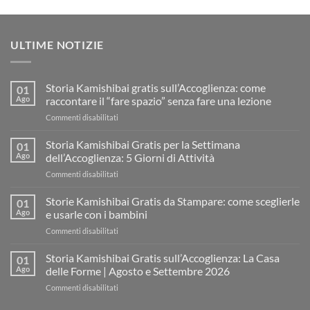
ULTIME NOTIZIE
Storia Kamishibai gratis sull’Accoglienza: come
01
Ago
raccontare il “fare spazio” senza fare una lezione
su
Commenti disabilitati
Storia
Kamishibai
Storia Kamishibai Gratis per la Settimana
01
gratis
Ago
dell’Accoglienza: 5 Giorni di Attività
sull’Accoglienza:
su
Commenti disabilitati
come
Storia
raccontare
Kamishibai
Storie Kamishibai Gratis da Stampare: come sceglierle
il
01
Gratis
“fare
Ago
e usarle con i bambini
per
spazio”
su
Commenti disabilitati
la
senza
Storie
Settimana
fare
Kamishibai
Storia Kamishibai Gratis sull’Accoglienza: La Casa
dell’Accoglienza:
01
una
Gratis
5
Ago
delle Forme | Agosto e Settembre 2026
lezione
da
Giorni
su
Commenti disabilitati
Stampare:
di
Storia
come
Attività