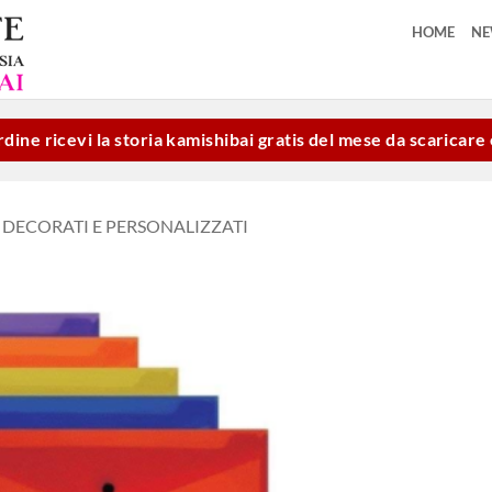
HOME
N
dine ricevi la storia kamishibai gratis del mese da scaricar
 DECORATI E PERSONALIZZATI
Aggiungi
alla lista
dei
desideri