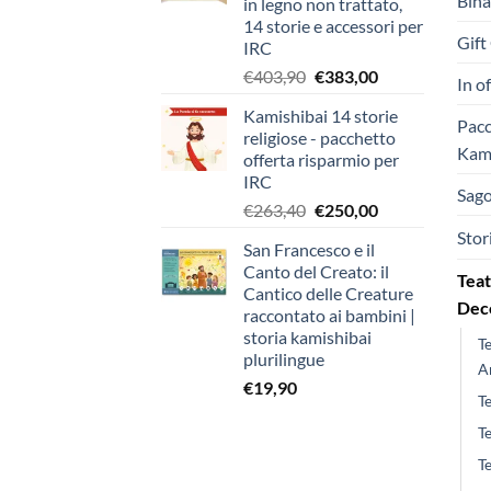
Bina
in legno non trattato,
14 storie e accessori per
Gift
IRC
Il
Il
€
403,90
€
383,00
In o
prezzo
prezzo
Kamishibai 14 storie
originale
attuale
Pacc
religiose - pacchetto
era:
è:
Kami
offerta risparmio per
€403,90.
€383,00.
IRC
Sago
Il
Il
€
263,40
€
250,00
prezzo
prezzo
Stor
San Francesco e il
originale
attuale
Canto del Creato: il
era:
è:
Teat
Cantico delle Creature
€263,40.
€250,00.
Deco
raccontato ai bambini |
storia kamishibai
T
plurilingue
A
€
19,90
T
T
T