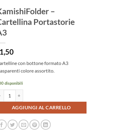
KamishiFolder –
artellina Portastorie
A3
1,50
artelline con bottone formato A3
rasparenti colore assortito.
0 disponibili
mishiFolder - Cartellina Portastorie A3 quantità
AGGIUNGI AL CARRELLO