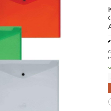
C
€
C
t
50
Ka