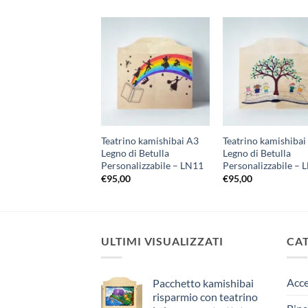
Aggiungi
Aggiungi
Aggi
alla lista
alla lista
alla 
dei
dei
de
desideri
desideri
desi
TRINO KAMISHIBAI
Teatrino kamishibai A3
Teatrino kamishibai
PERSONALIZZABILE
Legno di Betulla
Legno di Betulla
01
Personalizzabile – LN11
Personalizzabile – 
00
€
95,00
€
95,00
ULTIMI VISUALIZZATI
CA
Acce
Pacchetto kamishibai
risparmio con teatrino