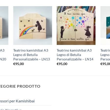
ungi
Aggiungi
Aggiungi
lista
alla lista
alla lista
i
dei
dei
deri
desideri
desideri
 A3
Teatrino kamishibai A3
Teatrino kamishibai A3
Teatri
Legno di Betulla
Legno di Betulla
Legno 
LN20
Personalizzabile – LN13
Personalizzabile – LN14
Perso
€
95,00
€
95,00
€
95,0
TEGORIE PRODOTTO
ssori per Kamishibai