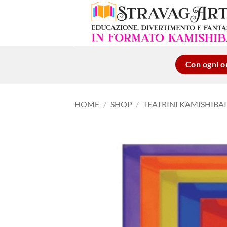
Salta
ai
contenuti
Con ogni or
HOME
/
SHOP
/
TEATRINI KAMISHIBAI