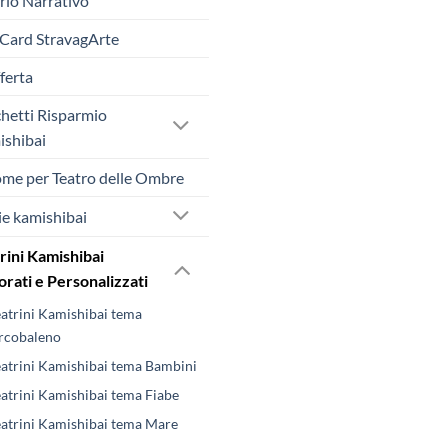
rio Narrativo
 Card StravagArte
fferta
hetti Risparmio
shibai
me per Teatro delle Ombre
ie kamishibai
rini Kamishibai
rati e Personalizzati
eatrini Kamishibai tema
rcobaleno
eatrini Kamishibai tema Bambini
eatrini Kamishibai tema Fiabe
eatrini Kamishibai tema Mare