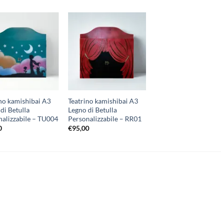
Aggiungi
Aggiungi
alla lista
alla lista
dei
dei
desideri
desideri
no kamishibai A3
Teatrino kamishibai A3
di Betulla
Legno di Betulla
nalizzabile – TU004
Personalizzabile – RR01
0
€
95,00