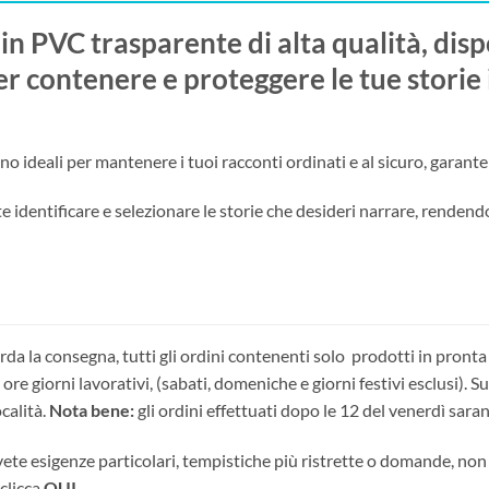
 in PVC trasparente di alta qualità, dis
per contenere e proteggere le tue storie i
no ideali per mantenere i tuoi racconti ordinati e al sicuro, garan
te identificare e selezionare le storie che desideri narrare, renden
da la consegna, tutti gli ordini contenenti solo prodotti in pron
e giorni lavorativi, (sabati, domeniche e giorni festivi esclusi). S
calità.
Nota bene:
gli ordini effettuati dopo le 12 del venerdì sara
ete esigenze particolari, tempistiche più ristrette o domande, non e
clicca
QUI