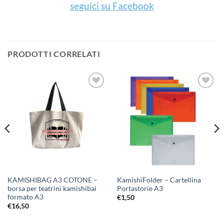
seguici su Facebook
PRODOTTI CORRELATI
Aggiungi
Aggiungi
alla lista
alla lista
dei
dei
desideri
desideri
KAMISHIBAG A3 COTONE –
KamishiFolder – Cartellina
borsa per teatrini kamishibai
Portastorie A3
formato A3
€
1,50
€
16,50