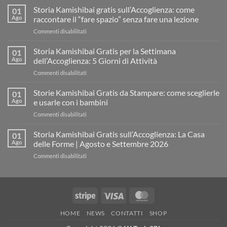
Storia Kamishibai gratis sull’Accoglienza: come
01
Ago
raccontare il “fare spazio” senza fare una lezione
su
Commenti disabilitati
Storia
Kamishibai
Storia Kamishibai Gratis per la Settimana
01
gratis
Ago
dell’Accoglienza: 5 Giorni di Attività
sull’Accoglienza:
su
Commenti disabilitati
come
Storia
raccontare
Kamishibai
Storie Kamishibai Gratis da Stampare: come sceglierle
il
01
Gratis
“fare
Ago
e usarle con i bambini
per
spazio”
su
Commenti disabilitati
la
senza
Storie
Settimana
fare
Kamishibai
Storia Kamishibai Gratis sull’Accoglienza: La Casa
dell’Accoglienza:
01
una
Gratis
5
Ago
delle Forme | Agosto e Settembre 2026
lezione
da
Giorni
su
Commenti disabilitati
Stampare:
di
Storia
come
Attività
Kamishibai
sceglierle
Gratis
e
sull’Accoglienza:
usarle
Stripe
Visa
MasterCard
La
con
Casa
i
HOME
NEWS
CONTATTI
SHOP
delle
bambini
Forme