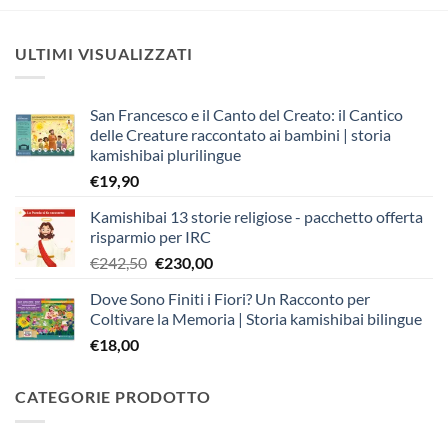
ULTIMI VISUALIZZATI
San Francesco e il Canto del Creato: il Cantico
delle Creature raccontato ai bambini | storia
kamishibai plurilingue
€
19,90
Kamishibai 13 storie religiose - pacchetto offerta
risparmio per IRC
Il
Il
€
242,50
€
230,00
prezzo
prezzo
Dove Sono Finiti i Fiori? Un Racconto per
originale
attuale
Coltivare la Memoria | Storia kamishibai bilingue
era:
è:
€
18,00
€242,50.
€230,00.
CATEGORIE PRODOTTO