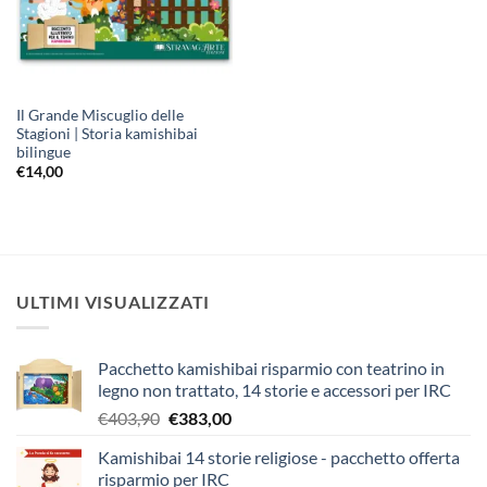
Il Grande Miscuglio delle
Stagioni | Storia kamishibai
bilingue
€
14,00
ULTIMI VISUALIZZATI
Pacchetto kamishibai risparmio con teatrino in
legno non trattato, 14 storie e accessori per IRC
Il
Il
€
403,90
€
383,00
prezzo
prezzo
Kamishibai 14 storie religiose - pacchetto offerta
originale
attuale
risparmio per IRC
era:
è: