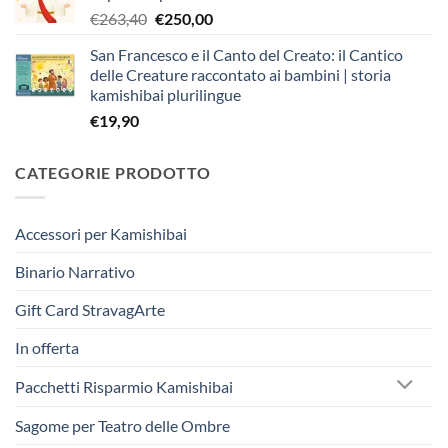
Il
Il
€
263,40
€
250,00
€403,90.
€383,00.
prezzo
prezzo
San Francesco e il Canto del Creato: il Cantico
originale
attuale
delle Creature raccontato ai bambini | storia
era:
è:
kamishibai plurilingue
€263,40.
€250,00.
€
19,90
CATEGORIE PRODOTTO
Accessori per Kamishibai
Binario Narrativo
Gift Card StravagArte
In offerta
Pacchetti Risparmio Kamishibai
Sagome per Teatro delle Ombre