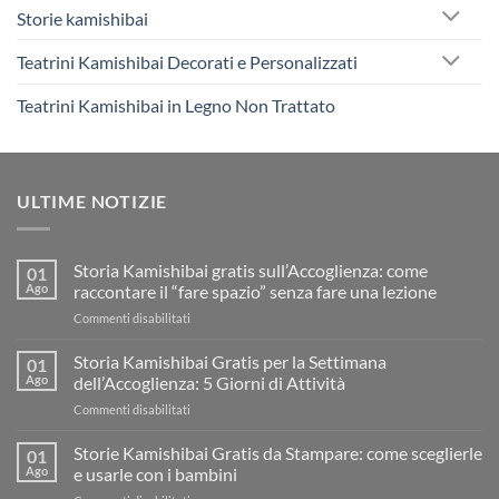
Storie kamishibai
Teatrini Kamishibai Decorati e Personalizzati
Teatrini Kamishibai in Legno Non Trattato
ULTIME NOTIZIE
Storia Kamishibai gratis sull’Accoglienza: come
01
Ago
raccontare il “fare spazio” senza fare una lezione
su
Commenti disabilitati
Storia
Kamishibai
Storia Kamishibai Gratis per la Settimana
01
gratis
Ago
dell’Accoglienza: 5 Giorni di Attività
sull’Accoglienza:
su
Commenti disabilitati
come
Storia
raccontare
Kamishibai
Storie Kamishibai Gratis da Stampare: come sceglierle
il
01
Gratis
“fare
Ago
e usarle con i bambini
per
spazio”