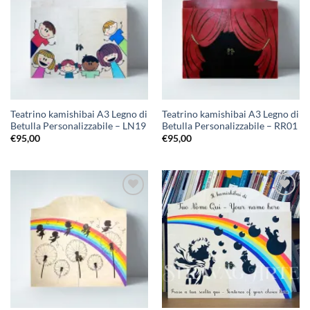
alla lista
alla lista
dei
dei
desideri
desideri
Teatrino kamishibai A3 Legno di
Teatrino kamishibai A3 Legno di
Betulla Personalizzabile – LN19
Betulla Personalizzabile – RR01
€
95,00
€
95,00
Aggiungi
Aggiungi
alla lista
alla lista
dei
dei
desideri
desideri