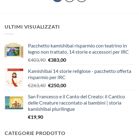
ULTIMI VISUALIZZATI
Pacchetto kamishibai risparmio con teatrino in
legno non trattato, 14 storie e accessori per IRC
Il
Il
€
403,90
€
383,00
prezzo
prezzo
Kamishibai 14 storie religiose - pacchetto offerta
originale
attuale
risparmio per IRC
era:
è:
Il
Il
€
263,40
€
250,00
€403,90.
€383,00.
prezzo
prezzo
San Francesco e il Canto del Creato: il Cantico
originale
attuale
delle Creature raccontato ai bambini | storia
era:
è:
kamishibai plurilingue
€263,40.
€250,00.
€
19,90
CATEGORIE PRODOTTO