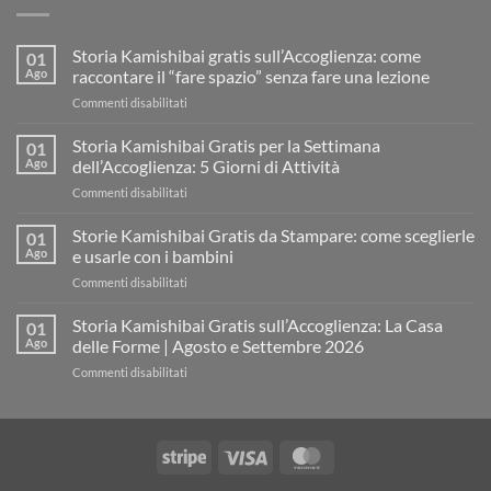
Storia Kamishibai gratis sull’Accoglienza: come
01
Ago
raccontare il “fare spazio” senza fare una lezione
su
Commenti disabilitati
Storia
Kamishibai
Storia Kamishibai Gratis per la Settimana
01
gratis
Ago
dell’Accoglienza: 5 Giorni di Attività
sull’Accoglienza:
su
Commenti disabilitati
come
Storia
raccontare
Kamishibai
Storie Kamishibai Gratis da Stampare: come sceglierle
il
01
Gratis
“fare
Ago
e usarle con i bambini
per
spazio”
su
Commenti disabilitati
la
senza
Storie
Settimana
fare
Kamishibai
Storia Kamishibai Gratis sull’Accoglienza: La Casa
dell’Accoglienza:
01
una
Gratis
5
Ago
delle Forme | Agosto e Settembre 2026
lezione
da
Giorni
su
Commenti disabilitati
Stampare:
di
Storia
come
Attività
Kamishibai
sceglierle
Gratis
e
sull’Accoglienza:
usarle
Stripe
Visa
MasterCard
La
con
Casa
i