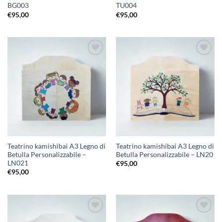
BG003
TU004
€
95,00
€
95,00
Aggiungi
Aggiungi
alla lista
alla lista
dei
dei
desideri
desideri
Teatrino kamishibai A3 Legno di
Teatrino kamishibai A3 Legno di
Betulla Personalizzabile –
Betulla Personalizzabile – LN20
LN021
€
95,00
€
95,00
Aggiungi
Aggiungi