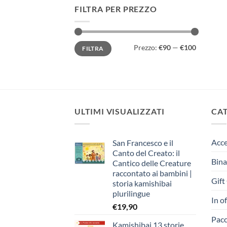
FILTRA PER PREZZO
Prezzo
Prezzo
Prezzo:
€90
—
€100
FILTRA
Min
Max
ULTIMI VISUALIZZATI
CA
Acce
San Francesco e il
Canto del Creato: il
Bina
Cantico delle Creature
raccontato ai bambini |
Gift
storia kamishibai
plurilingue
In o
€
19,90
Pacc
Kamishibai 13 storie