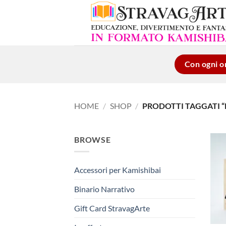
Salta
ai
contenuti
Con ogni or
HOME
/
SHOP
/
PRODOTTI TAGGATI “
BROWSE
Accessori per Kamishibai
Binario Narrativo
Gift Card StravagArte