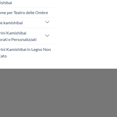
shibai
me per Teatro delle Ombre
ie kamishibai
rini Kamishibai
rati e Personalizzati
rini Kamishibai in Legno Non
tato