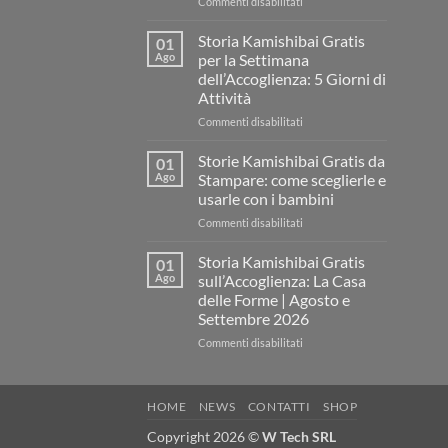
su
Commenti disabilitati
Storia
Kamishibai
Storia Kamishibai Gratis
01
gratis
Ago
per la Settimana
sull’Accoglienza:
dell’Accoglienza: 5 Giorni di
come
Attività
raccontare
il
su
Commenti disabilitati
“fare
Storia
spazio”
Kamishibai
Storie Kamishibai Gratis da
01
senza
Gratis
Ago
Stampare: come sceglierle e
fare
per
usarle con i bambini
una
la
lezione
su
Commenti disabilitati
Settimana
Storie
dell’Accoglienza:
Kamishibai
5
Storia Kamishibai Gratis
01
Gratis
Giorni
Ago
sull’Accoglienza: La Casa
da
di
delle Forme | Agosto e
Stampare:
Attività
Settembre 2026
come
sceglierle
su
Commenti disabilitati
e
Storia
usarle
Kamishibai
con
Gratis
HOME
NEWS
CONTATTI
SHOP
i
sull’Accoglienza:
bambini
La
Copyright 2026 ©
W Tech SRL
Casa