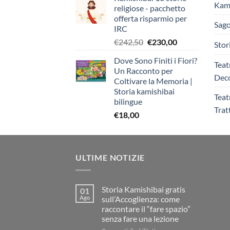
Kami
religiose - pacchetto
offerta risparmio per
Sago
IRC
Il
Il
€
242,50
€
230,00
Stor
prezzo
prezzo
Dove Sono Finiti i Fiori?
originale
attuale
Teat
Un Racconto per
era:
è:
Deco
Coltivare la Memoria |
€242,50.
€230,00.
Storia kamishibai
Teat
bilingue
Trat
€
18,00
ULTIME NOTIZIE
Storia Kamishibai gratis
01
Ago
sull’Accoglienza: come
raccontare il “fare spazio”
senza fare una lezione