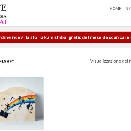
HOME
N
dine ricevi la storia kamishibai gratis del mese da scaricar
Visualizzazione del r
FIABE”
Aggiungi
alla lista
dei
desideri