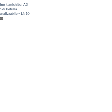
rino kamishibai A3
 di Betulla
onalizzabile – LN10
00