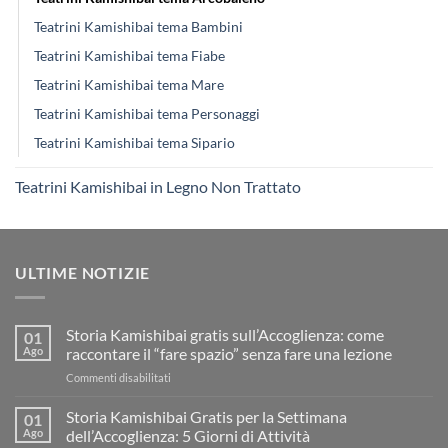
Teatrini Kamishibai tema Bambini
Teatrini Kamishibai tema Fiabe
Teatrini Kamishibai tema Mare
Teatrini Kamishibai tema Personaggi
Teatrini Kamishibai tema Sipario
Teatrini Kamishibai in Legno Non Trattato
ULTIME NOTIZIE
Storia Kamishibai gratis sull’Accoglienza: come
01
Ago
raccontare il “fare spazio” senza fare una lezione
su
Commenti disabilitati
Storia
Kamishibai
Storia Kamishibai Gratis per la Settimana
01
gratis
Ago
dell’Accoglienza: 5 Giorni di Attività
sull’Accoglienza: