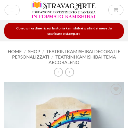
Salta
ai
contenuti
Con ogni ordine ricevi la storia kamishibai gratis del mese da
scaricare e stampare
HOME
/
SHOP
/
TEATRINI KAMISHIBAI DECORATI E
PERSONALIZZATI
/
TEATRINI KAMISHIBAI TEMA
ARCOBALENO
Aggiungi
alla lista
dei
desideri