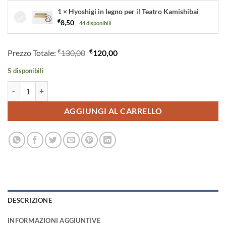
1 × Hyoshigi in legno per il Teatro Kamishibai
€
8,50
44 disponibili
€
€
Prezzo Totale:
130,00
120,00
5 disponibili
Teatrino kamishibai A3 Legno di Betulla Personalizzabile - LN10 quant
AGGIUNGI AL CARRELLO
DESCRIZIONE
INFORMAZIONI AGGIUNTIVE