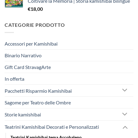
Coltivare la Memoria | Storia kamishibai bilingue
era:
è:
€
18,00
€242,50.
€230,00.
CATEGORIE PRODOTTO
Accessori per Kamishibai
Binario Narrativo
Gift Card StravagArte
In offerta
Pacchetti Risparmio Kamishibai
Sagome per Teatro delle Ombre
Storie kamishibai
Teatrini Kamishibai Decorati e Personalizzati
Teatrini Kamishibai tema Arcobaleno