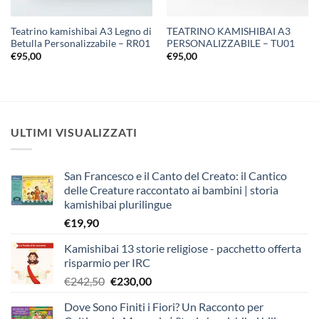
Teatrino kamishibai A3 Legno di
TEATRINO KAMISHIBAI A3
Betulla Personalizzabile – RR01
PERSONALIZZABILE – TU01
€
95,00
€
95,00
ULTIMI VISUALIZZATI
San Francesco e il Canto del Creato: il Cantico
delle Creature raccontato ai bambini | storia
kamishibai plurilingue
€
19,90
Kamishibai 13 storie religiose - pacchetto offerta
risparmio per IRC
Il
Il
€
242,50
€
230,00
prezzo
prezzo
Dove Sono Finiti i Fiori? Un Racconto per
originale
attuale