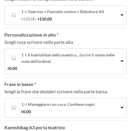
1 × Teatrino + Pannello ombre + Riduttore A4
Il 
Il 
130,00
120,00
€
€
prezzo 
prezzo 
originale 
attuale 
era: 
è: 
Personalizzazione in alto
€130,00.
€120,00.
Scegli cosa scrivere nella parte alta
1 × Il kamishibai della maestra... (scrivi il nome nelle
note dell'ordine)
0,00
€
Frase in basso
Scegli la frase che desideri scrivere nella parte bassa
1 × Maneggiare con cura. Contiene sogni.
0,00
€
Kamishibag A3 porta teatrino