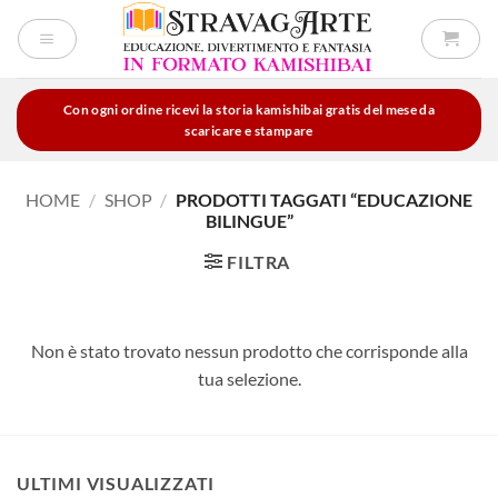
Salta
ai
contenuti
Con ogni ordine ricevi la storia kamishibai gratis del mese da
scaricare e stampare
HOME
/
SHOP
/
PRODOTTI TAGGATI “EDUCAZIONE
BILINGUE”
FILTRA
Non è stato trovato nessun prodotto che corrisponde alla
tua selezione.
ULTIMI VISUALIZZATI