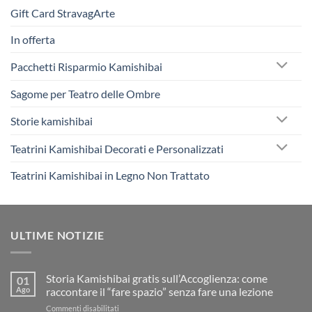
Gift Card StravagArte
In offerta
Pacchetti Risparmio Kamishibai
Sagome per Teatro delle Ombre
Storie kamishibai
Teatrini Kamishibai Decorati e Personalizzati
Teatrini Kamishibai in Legno Non Trattato
ULTIME NOTIZIE
Storia Kamishibai gratis sull’Accoglienza: come
01
Ago
raccontare il “fare spazio” senza fare una lezione
su
Commenti disabilitati