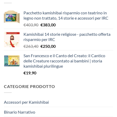
Pacchetto kamishibai risparmio con teatrino in
legno non trattato, 14 storie e accessori per IRC
Il
Il
€
403,90
€
383,00
prezzo
prezzo
Kamishibai 14 storie religiose - pacchetto offerta
originale
attuale
risparmio per IRC
era:
è:
Il
Il
€
263,40
€
250,00
€403,90.
€383,00.
prezzo
prezzo
San Francesco e il Canto del Creato: il Cantico
originale
attuale
delle Creature raccontato ai bambini | storia
era:
è:
kamishibai plurilingue
€263,40.
€250,00.
€
19,90
CATEGORIE PRODOTTO
Accessori per Kamishibai
Binario Narrativo