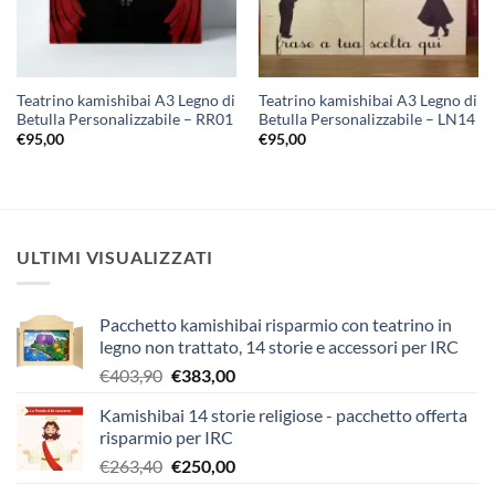
Teatrino kamishibai A3 Legno di
Teatrino kamishibai A3 Legno di
Betulla Personalizzabile – RR01
Betulla Personalizzabile – LN14
€
95,00
€
95,00
ULTIMI VISUALIZZATI
Pacchetto kamishibai risparmio con teatrino in
legno non trattato, 14 storie e accessori per IRC
Il
Il
€
403,90
€
383,00
prezzo
prezzo
Kamishibai 14 storie religiose - pacchetto offerta
originale
attuale
risparmio per IRC
era:
è:
Il
Il
€
263,40
€
250,00
€403,90.
€383,00.
prezzo
prezzo