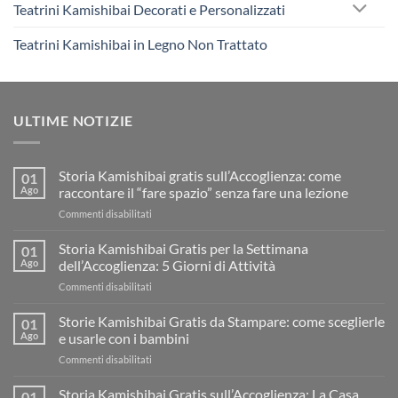
Teatrini Kamishibai Decorati e Personalizzati
Teatrini Kamishibai in Legno Non Trattato
ULTIME NOTIZIE
Storia Kamishibai gratis sull’Accoglienza: come
01
Ago
raccontare il “fare spazio” senza fare una lezione
su
Commenti disabilitati
Storia
Kamishibai
Storia Kamishibai Gratis per la Settimana
01
gratis
Ago
dell’Accoglienza: 5 Giorni di Attività
sull’Accoglienza:
su
Commenti disabilitati
come
Storia
raccontare
Kamishibai
Storie Kamishibai Gratis da Stampare: come sceglierle
il
01
Gratis
“fare
Ago
e usarle con i bambini
per
spazio”
su
Commenti disabilitati
la
senza
Storie
Settimana
fare
Kamishibai
Storia Kamishibai Gratis sull’Accoglienza: La Casa
dell’Accoglienza:
01
una