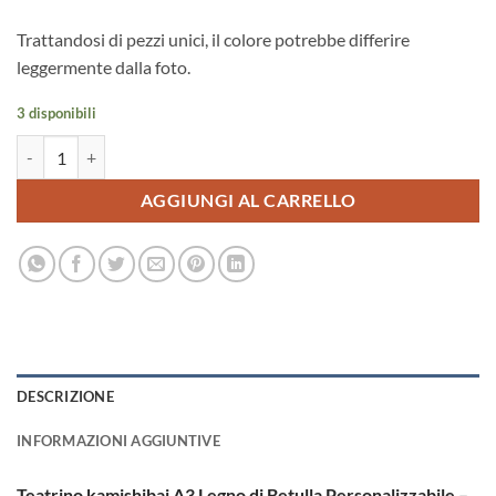
Trattandosi di pezzi unici, il colore potrebbe differire
leggermente dalla foto.
3 disponibili
Teatrino kamishibai Personalizzabile - BZ001 quantità
AGGIUNGI AL CARRELLO
DESCRIZIONE
INFORMAZIONI AGGIUNTIVE
Teatrino kamishibai A3 Legno di Betulla Personalizzabile –