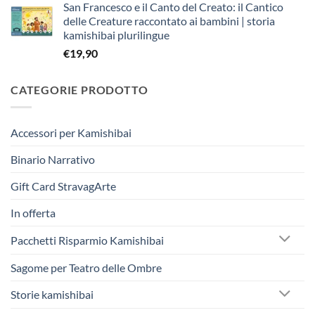
San Francesco e il Canto del Creato: il Cantico
originale
attuale
delle Creature raccontato ai bambini | storia
era:
è:
kamishibai plurilingue
€263,40.
€250,00.
€
19,90
CATEGORIE PRODOTTO
Accessori per Kamishibai
Binario Narrativo
Gift Card StravagArte
In offerta
Pacchetti Risparmio Kamishibai
Sagome per Teatro delle Ombre
Storie kamishibai