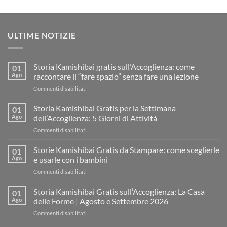
ULTIME NOTIZIE
Storia Kamishibai gratis sull’Accoglienza: come
01
Ago
raccontare il “fare spazio” senza fare una lezione
su
Commenti disabilitati
Storia
Kamishibai
Storia Kamishibai Gratis per la Settimana
01
gratis
Ago
dell’Accoglienza: 5 Giorni di Attività
sull’Accoglienza:
su
Commenti disabilitati
come
Storia
raccontare
Kamishibai
Storie Kamishibai Gratis da Stampare: come sceglierle
il
01
Gratis
“fare
Ago
e usarle con i bambini
per
spazio”
su
Commenti disabilitati
la
senza
Storie
Settimana
fare
Kamishibai
Storia Kamishibai Gratis sull’Accoglienza: La Casa
dell’Accoglienza:
01
una
Gratis
5
Ago
delle Forme | Agosto e Settembre 2026
lezione
da
Giorni
su
Commenti disabilitati
Stampare:
di
Storia
come
Attività