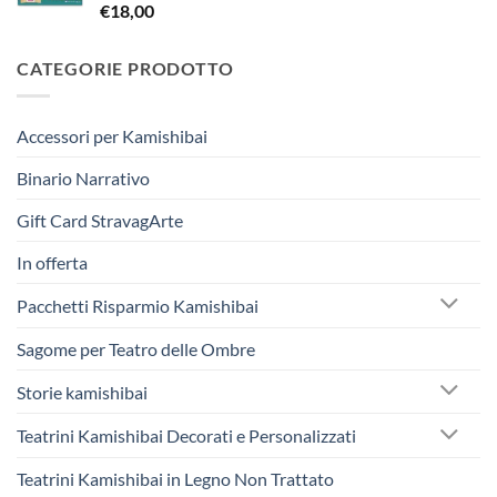
€
18,00
€242,50.
€230,00.
CATEGORIE PRODOTTO
Accessori per Kamishibai
Binario Narrativo
Gift Card StravagArte
In offerta
Pacchetti Risparmio Kamishibai
Sagome per Teatro delle Ombre
Storie kamishibai
Teatrini Kamishibai Decorati e Personalizzati
Teatrini Kamishibai in Legno Non Trattato