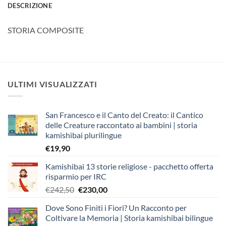
DESCRIZIONE
STORIA COMPOSITE
ULTIMI VISUALIZZATI
San Francesco e il Canto del Creato: il Cantico
delle Creature raccontato ai bambini | storia
kamishibai plurilingue
€
19,90
Kamishibai 13 storie religiose - pacchetto offerta
risparmio per IRC
Il
Il
€
242,50
€
230,00
prezzo
prezzo
Dove Sono Finiti i Fiori? Un Racconto per
originale
attuale
Coltivare la Memoria | Storia kamishibai bilingue
era:
è: