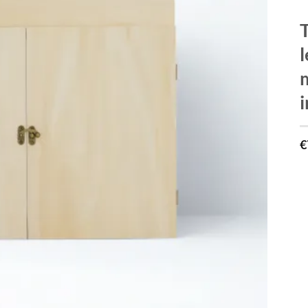
T
l
m
i
€