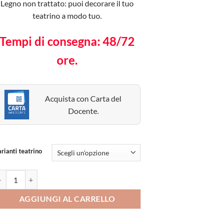
Legno non trattato: puoi decorare il tuo
teatrino a modo tuo.
Tempi di consegna: 48/72
ore.
Acquista con Carta del
Docente.
rianti teatrino
atrino Kamishibai in legno non trattato – con manuale illustrato incluso
AGGIUNGI AL CARRELLO