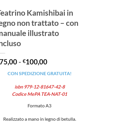
eatrino Kamishibai in
egno non trattato – con
anuale illustrato
ncluso
Fascia
75,00
-
100,00
€
di
CON SPEDIZIONE GRATUITA!
prezzo:
da
isbn 979-12-81647-42-8
€75,00
Codice MePA TEA-NAT-01
a
€100,00
Formato A3
Realizzato a mano in legno di betulla.