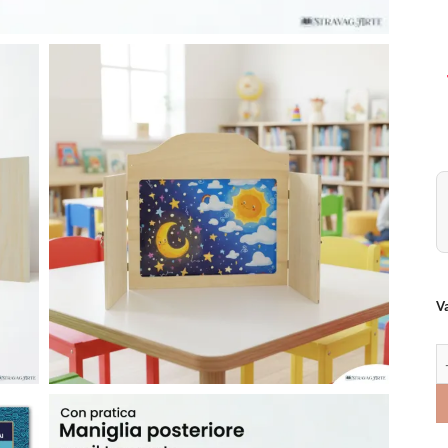
Va
Te