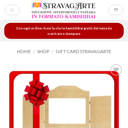
Salta
ai
contenuti
Con ogni ordine ricevi la storia kamishibai gratis del mese da
scaricare e stampare
HOME
/
SHOP
/
GIFT CARD STRAVAGARTE
Aggiungi
alla lista
dei
desideri