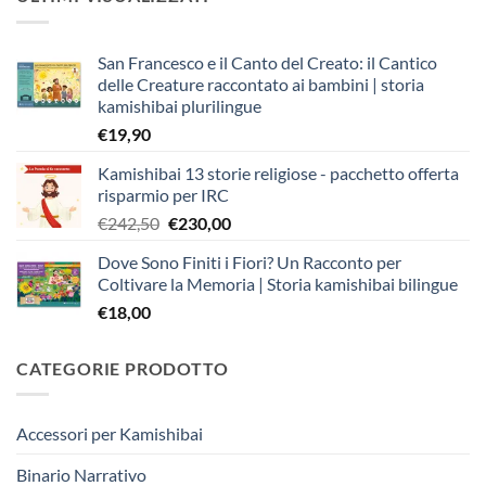
San Francesco e il Canto del Creato: il Cantico
delle Creature raccontato ai bambini | storia
kamishibai plurilingue
€
19,90
Kamishibai 13 storie religiose - pacchetto offerta
risparmio per IRC
Il
Il
€
242,50
€
230,00
prezzo
prezzo
Dove Sono Finiti i Fiori? Un Racconto per
originale
attuale
Coltivare la Memoria | Storia kamishibai bilingue
era:
è:
€
18,00
€242,50.
€230,00.
CATEGORIE PRODOTTO
Accessori per Kamishibai
Binario Narrativo