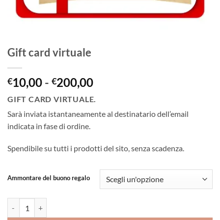
Gift card virtuale
Fascia
10,00
-
200,00
€
€
di
GIFT CARD VIRTUALE.
prezzo:
Sarà inviata istantaneamente al destinatario dell’email
da
indicata in fase di ordine.
€10,00
a
Spendibile su tutti i prodotti del sito, senza scadenza.
€200,00
Ammontare del buono regalo
Gift card virtuale quantità