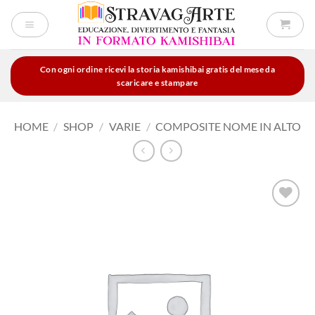
Salta
ai
contenuti
Con ogni ordine ricevi la storia kamishibai gratis del mese da
scaricare e stampare
HOME
/
SHOP
/
VARIE
/
COMPOSITE NOME IN ALTO
Aggiungi
alla lista
dei
desideri