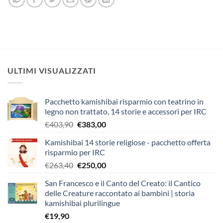
ULTIMI VISUALIZZATI
Pacchetto kamishibai risparmio con teatrino in
legno non trattato, 14 storie e accessori per IRC
Il
Il
€
403,90
€
383,00
prezzo
prezzo
Kamishibai 14 storie religiose - pacchetto offerta
originale
attuale
risparmio per IRC
era:
è:
Il
Il
€
263,40
€
250,00
€403,90.
€383,00.
prezzo
prezzo
San Francesco e il Canto del Creato: il Cantico
originale
attuale
delle Creature raccontato ai bambini | storia
era:
è:
kamishibai plurilingue
€263,40.
€250,00.
€
19,90