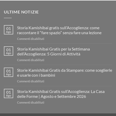
ULTIME NOTIZIE
Storia Kamishibai gratis sull’Accoglienza: come
01
Ago
raccontare il “fare spazio” senza fare una lezione
su
Commenti disabilitati
Storia
Kamishibai
Storia Kamishibai Gratis per la Settimana
01
gratis
Ago
dell’Accoglienza: 5 Giorni di Attività
sull’Accoglienza:
su
Commenti disabilitati
come
Storia
raccontare
Kamishibai
Storie Kamishibai Gratis da Stampare: come sceglierle
il
01
Gratis
“fare
Ago
e usarle con i bambini
per
spazio”
su
Commenti disabilitati
la
senza
Storie
Settimana
fare
Kamishibai
Storia Kamishibai Gratis sull’Accoglienza: La Casa
dell’Accoglienza:
01
una
Gratis
5
Ago
delle Forme | Agosto e Settembre 2026
lezione
da
Giorni
su
Commenti disabilitati
Stampare:
di
Storia
come
Attività
Kamishibai
sceglierle
Gratis