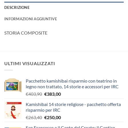
DESCRIZIONE
INFORMAZIONI AGGIUNTIVE
STORIA COMPOSITE
ULTIMI VISUALIZZATI
Pacchetto kamishibai risparmio con teatrino in
legno non trattato, 14 storie e accessori per IRC
Il
Il
€
403,90
€
383,00
prezzo
prezzo
Kamishibai 14 storie religiose - pacchetto offerta
originale
attuale
risparmio per IRC
era:
è:
Il
Il
€
263,40
€
250,00
€403,90.
€383,00.
prezzo
prezzo
San Francesco e il Canto del Creato: il Cantico