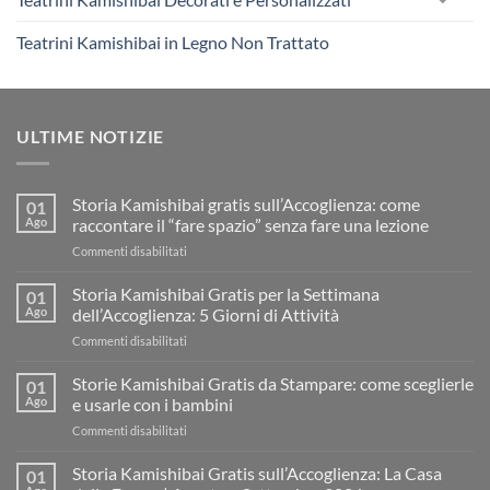
Teatrini Kamishibai in Legno Non Trattato
ULTIME NOTIZIE
Storia Kamishibai gratis sull’Accoglienza: come
01
Ago
raccontare il “fare spazio” senza fare una lezione
su
Commenti disabilitati
Storia
Kamishibai
Storia Kamishibai Gratis per la Settimana
01
gratis
Ago
dell’Accoglienza: 5 Giorni di Attività
sull’Accoglienza:
su
Commenti disabilitati
come
Storia
raccontare
Kamishibai
Storie Kamishibai Gratis da Stampare: come sceglierle
il
01
Gratis
“fare
Ago
e usarle con i bambini
per
spazio”
su
Commenti disabilitati
la
senza
Storie
Settimana
fare
Kamishibai
Storia Kamishibai Gratis sull’Accoglienza: La Casa
dell’Accoglienza:
01
una
Gratis
5