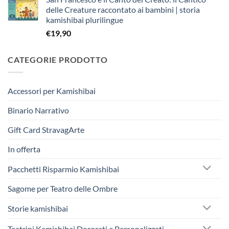
originale
attuale
delle Creature raccontato ai bambini | storia
era:
è:
kamishibai plurilingue
€263,40.
€250,00.
€
19,90
CATEGORIE PRODOTTO
Accessori per Kamishibai
Binario Narrativo
Gift Card StravagArte
In offerta
Pacchetti Risparmio Kamishibai
Sagome per Teatro delle Ombre
Storie kamishibai
Teatrini Kamishibai Decorati e Personalizzati