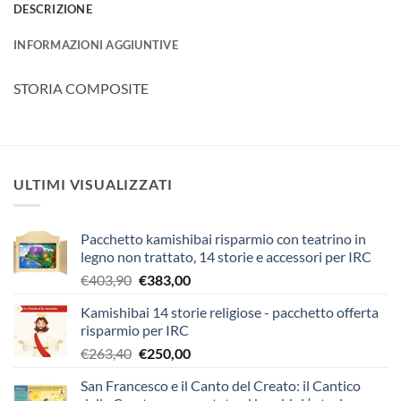
DESCRIZIONE
INFORMAZIONI AGGIUNTIVE
STORIA COMPOSITE
ULTIMI VISUALIZZATI
Pacchetto kamishibai risparmio con teatrino in
legno non trattato, 14 storie e accessori per IRC
Il
Il
€
403,90
€
383,00
prezzo
prezzo
Kamishibai 14 storie religiose - pacchetto offerta
originale
attuale
risparmio per IRC
era:
è:
Il
Il
€
263,40
€
250,00
€403,90.
€383,00.
prezzo
prezzo
San Francesco e il Canto del Creato: il Cantico
originale
attuale