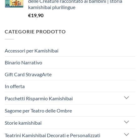
delle Creature raccontato ai bambini | storia
era:
è:
kamishibai plurilingue
€263,40.
€250,00.
€
19,90
CATEGORIE PRODOTTO
Accessori per Kamishibai
Binario Narrativo
Gift Card StravagArte
In offerta
Pacchetti Risparmio Kamishibai
Sagome per Teatro delle Ombre
Storie kamishibai
Teatrini Kamishibai Decorati e Personalizzati