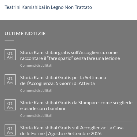
Teatrini Kamishibai in Legno Non Trattato
ULTIME NOTIZIE
Storia Kamishibai gratis sull’Accoglienza: come
01
Ago
raccontare il “fare spazio” senza fare una lezione
su
Commenti disabilitati
Storia
Kamishibai
Storia Kamishibai Gratis per la Settimana
01
gratis
Ago
dell’Accoglienza: 5 Giorni di Attività
sull’Accoglienza:
su
Commenti disabilitati
come
Storia
raccontare
Kamishibai
Storie Kamishibai Gratis da Stampare: come sceglierle
il
01
Gratis
“fare
Ago
e usarle con i bambini
per
spazio”
su
Commenti disabilitati
la
senza
Storie
Settimana
fare
Kamishibai
Storia Kamishibai Gratis sull’Accoglienza: La Casa
dell’Accoglienza:
01
una
Gratis
5
Ago
delle Forme | Agosto e Settembre 2026
lezione
da
Giorni