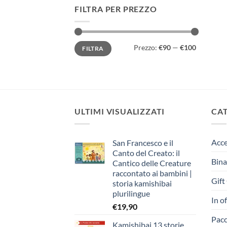
FILTRA PER PREZZO
Prezzo
Prezzo
Prezzo:
€90
—
€100
FILTRA
Min
Max
ULTIMI VISUALIZZATI
CA
Acce
San Francesco e il
Canto del Creato: il
Bina
Cantico delle Creature
raccontato ai bambini |
Gift
storia kamishibai
plurilingue
In o
€
19,90
Pacc
Kamishibai 13 storie