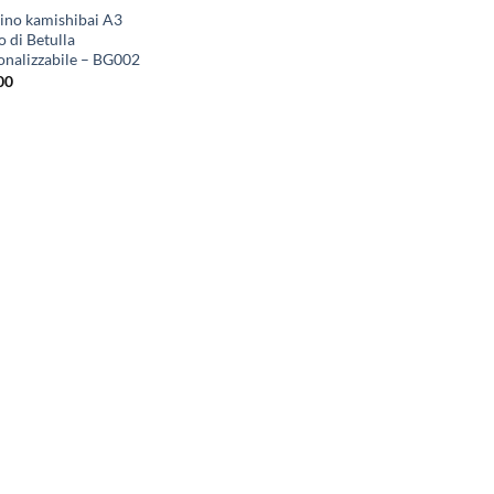
rino kamishibai A3
 di Betulla
onalizzabile – BG002
00