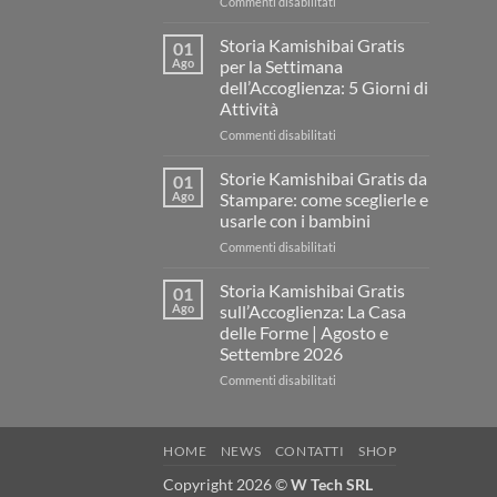
su
Commenti disabilitati
Storia
Kamishibai
Storia Kamishibai Gratis
01
gratis
Ago
per la Settimana
sull’Accoglienza:
dell’Accoglienza: 5 Giorni di
come
Attività
raccontare
il
su
Commenti disabilitati
“fare
Storia
spazio”
Kamishibai
Storie Kamishibai Gratis da
01
senza
Gratis
Ago
Stampare: come sceglierle e
fare
per
usarle con i bambini
una
la
lezione
su
Commenti disabilitati
Settimana
Storie
dell’Accoglienza:
Kamishibai
5
Storia Kamishibai Gratis
01
Gratis
Giorni
Ago
sull’Accoglienza: La Casa
da
di
delle Forme | Agosto e
Stampare:
Attività
Settembre 2026
come
sceglierle
su
Commenti disabilitati
e
Storia
usarle
Kamishibai
con
Gratis
HOME
NEWS
CONTATTI
SHOP
i
sull’Accoglienza:
bambini
La
Copyright 2026 ©
W Tech SRL
Casa