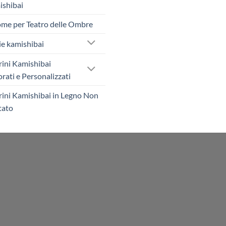
shibai
me per Teatro delle Ombre
ie kamishibai
rini Kamishibai
rati e Personalizzati
rini Kamishibai in Legno Non
tato