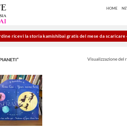
HOME
N
dine ricevi la storia kamishibai gratis del mese da scaricar
Visualizzazione del r
PIANETI”
Aggiungi
alla lista
dei
desideri