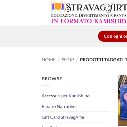
Salta
ai
contenuti
Con ogni or
HOME
/
SHOP
/
PRODOTTI TAGGATI “
BROWSE
Accessori per Kamishibai
Binario Narrativo
Gift Card StravagArte