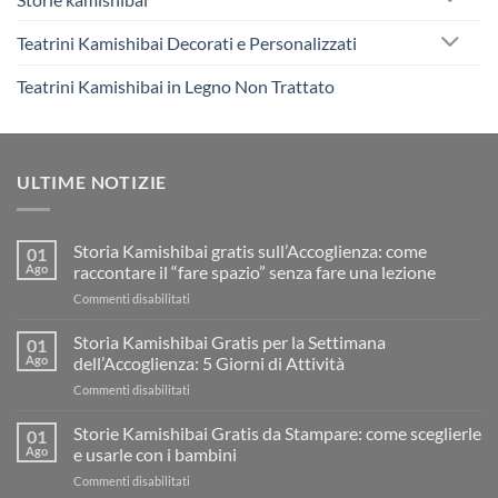
Teatrini Kamishibai Decorati e Personalizzati
Teatrini Kamishibai in Legno Non Trattato
ULTIME NOTIZIE
Storia Kamishibai gratis sull’Accoglienza: come
01
Ago
raccontare il “fare spazio” senza fare una lezione
su
Commenti disabilitati
Storia
Kamishibai
Storia Kamishibai Gratis per la Settimana
01
gratis
Ago
dell’Accoglienza: 5 Giorni di Attività
sull’Accoglienza:
su
Commenti disabilitati
come
Storia
raccontare
Kamishibai
Storie Kamishibai Gratis da Stampare: come sceglierle
il
01
Gratis
“fare
Ago
e usarle con i bambini
per
spazio”
su
Commenti disabilitati
la
senza