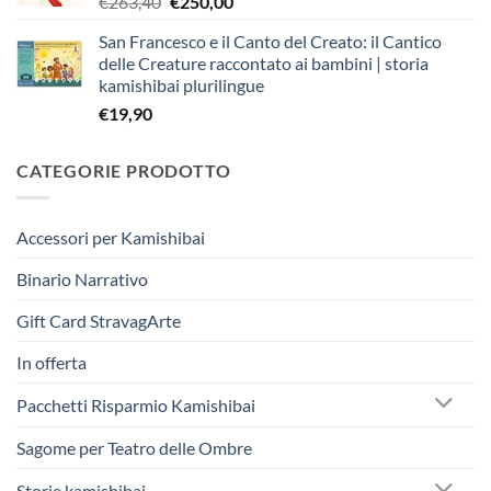
Il
Il
€
263,40
€
250,00
€403,90.
€383,00.
prezzo
prezzo
San Francesco e il Canto del Creato: il Cantico
originale
attuale
delle Creature raccontato ai bambini | storia
era:
è:
kamishibai plurilingue
€263,40.
€250,00.
€
19,90
CATEGORIE PRODOTTO
Accessori per Kamishibai
Binario Narrativo
Gift Card StravagArte
In offerta
Pacchetti Risparmio Kamishibai
Sagome per Teatro delle Ombre
Storie kamishibai