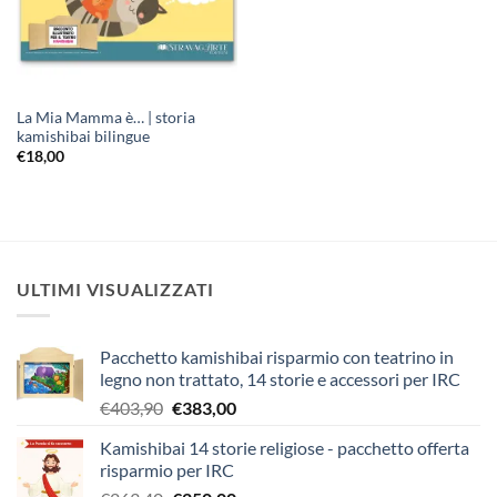
La Mia Mamma è… | storia
kamishibai bilingue
€
18,00
ULTIMI VISUALIZZATI
Pacchetto kamishibai risparmio con teatrino in
legno non trattato, 14 storie e accessori per IRC
Il
Il
€
403,90
€
383,00
prezzo
prezzo
Kamishibai 14 storie religiose - pacchetto offerta
originale
attuale
risparmio per IRC
era:
è: