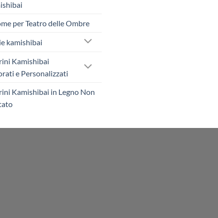
shibai
me per Teatro delle Ombre
ie kamishibai
rini Kamishibai
rati e Personalizzati
rini Kamishibai in Legno Non
tato