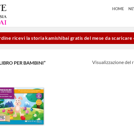
HOME
N
dine ricevi la storia kamishibai gratis del mese da scaricar
Visualizzazione del r
LIBRO PER BAMBINI”
Aggiungi
alla lista
dei
desideri