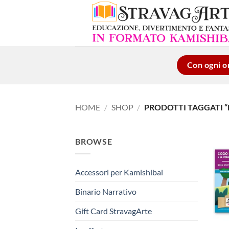
Salta
ai
contenuti
Con ogni or
HOME
/
SHOP
/
PRODOTTI TAGGATI “
BROWSE
Accessori per Kamishibai
Binario Narrativo
Gift Card StravagArte