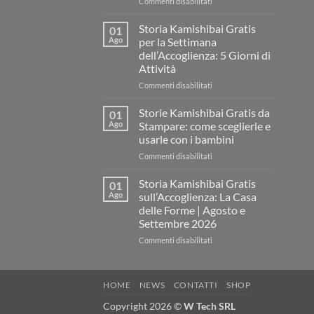
su
Commenti disabilitati
Storia
Kamishibai
Storia Kamishibai Gratis
01
gratis
Ago
per la Settimana
sull’Accoglienza:
dell’Accoglienza: 5 Giorni di
come
Attività
raccontare
il
su
Commenti disabilitati
“fare
Storia
spazio”
Kamishibai
Storie Kamishibai Gratis da
01
senza
Gratis
Ago
Stampare: come sceglierle e
fare
per
usarle con i bambini
una
la
lezione
su
Commenti disabilitati
Settimana
Storie
dell’Accoglienza:
Kamishibai
5
Storia Kamishibai Gratis
01
Gratis
Giorni
Ago
sull’Accoglienza: La Casa
da
di
delle Forme | Agosto e
Stampare:
Attività
Settembre 2026
come
sceglierle
su
Commenti disabilitati
e
Storia
usarle
Kamishibai
con
Gratis
HOME
NEWS
CONTATTI
SHOP
i
sull’Accoglienza:
bambini
La
Copyright 2026 ©
W Tech SRL
Casa