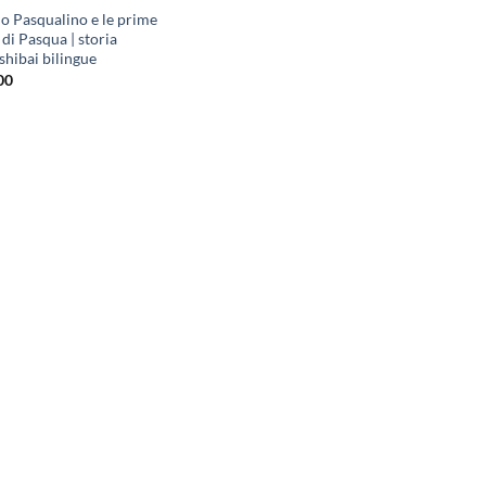
io Pasqualino e le prime
di Pasqua | storia
shibai bilingue
00