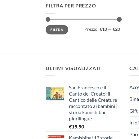
FILTRA PER PREZZO
Prezzo
Prezzo
Prezzo:
€10
—
€20
FILTRA
Min
Max
ULTIMI VISUALIZZATI
CA
Acce
San Francesco e il
Canto del Creato: il
Bina
Cantico delle Creature
raccontato ai bambini |
Gift
storia kamishibai
plurilingue
In o
€
19,90
Pacc
Kamishibai 13 storie