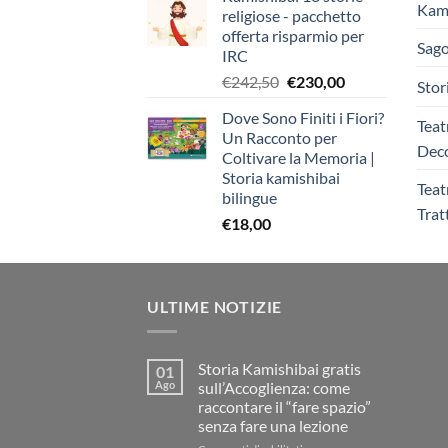
Kami
religiose - pacchetto
offerta risparmio per
Sago
IRC
Il
Il
€
242,50
€
230,00
Stor
prezzo
prezzo
Dove Sono Finiti i Fiori?
originale
attuale
Teat
Un Racconto per
era:
è:
Deco
Coltivare la Memoria |
€242,50.
€230,00.
Storia kamishibai
Teat
bilingue
Trat
€
18,00
ULTIME NOTIZIE
Storia Kamishibai gratis
01
Ago
sull’Accoglienza: come
raccontare il “fare spazio”
senza fare una lezione