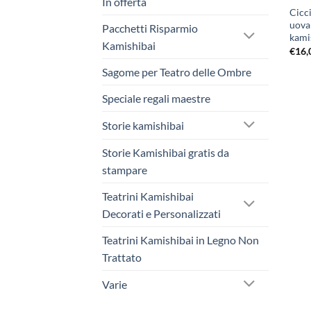
In offerta
Cicc
uova 
Pacchetti Risparmio
kami
Kamishibai
€
16,
Sagome per Teatro delle Ombre
Speciale regali maestre
Storie kamishibai
Storie Kamishibai gratis da
stampare
Teatrini Kamishibai
Decorati e Personalizzati
Teatrini Kamishibai in Legno Non
Trattato
Varie