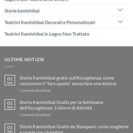
Storie kamishibai
Teatrini Kamishibai Decorati e Personalizzati
Teatrini Kamishibai in Legno Non Trattato
ULTIME NOTIZIE
Storia Kamishibai gratis sull’Accoglienza: come
01
Ago
raccontare il “fare spazio” senza fare una lezione
su
Commenti disabilitati
Storia
Kamishibai
Storia Kamishibai Gratis per la Settimana
01
gratis
Ago
dell’Accoglienza: 5 Giorni di Attività
sull’Accoglienza:
su
Commenti disabilitati
come
Storia
raccontare
Kamishibai
Storie Kamishibai Gratis da Stampare: come sceglierle
il
01
Gratis
“fare
Ago
e usarle con i bambini