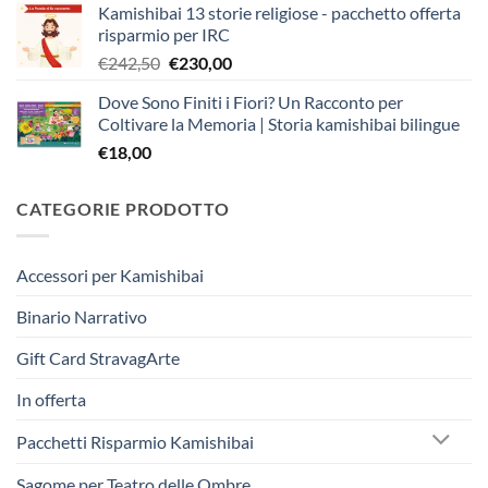
Kamishibai 13 storie religiose - pacchetto offerta
risparmio per IRC
Il
Il
€
242,50
€
230,00
prezzo
prezzo
Dove Sono Finiti i Fiori? Un Racconto per
originale
attuale
Coltivare la Memoria | Storia kamishibai bilingue
era:
è:
€
18,00
€242,50.
€230,00.
CATEGORIE PRODOTTO
Accessori per Kamishibai
Binario Narrativo
Gift Card StravagArte
In offerta
Pacchetti Risparmio Kamishibai
Sagome per Teatro delle Ombre