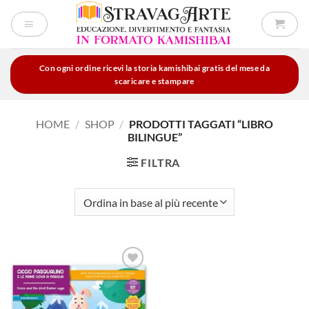
Salta
ai
contenuti
Con ogni ordine ricevi la storia kamishibai gratis del mese da
scaricare e stampare
HOME
/
SHOP
/
PRODOTTI TAGGATI “LIBRO
BILINGUE”
FILTRA
Aggiungi
alla lista
dei
desideri