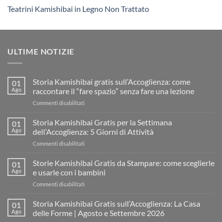
Teatrini Kamishibai in Legno Non Trattato
ULTIME NOTIZIE
Storia Kamishibai gratis sull’Accoglienza: come
01
Ago
raccontare il “fare spazio” senza fare una lezione
su
Commenti disabilitati
Storia
Kamishibai
Storia Kamishibai Gratis per la Settimana
01
gratis
Ago
dell’Accoglienza: 5 Giorni di Attività
sull’Accoglienza:
su
Commenti disabilitati
come
Storia
raccontare
Kamishibai
Storie Kamishibai Gratis da Stampare: come sceglierle
il
01
Gratis
“fare
Ago
e usarle con i bambini
per
spazio”
su
Commenti disabilitati
la
senza
Storie
Settimana
fare
Kamishibai
Storia Kamishibai Gratis sull’Accoglienza: La Casa
dell’Accoglienza:
01
una
Gratis
5
Ago
delle Forme | Agosto e Settembre 2026
lezione
da
Giorni