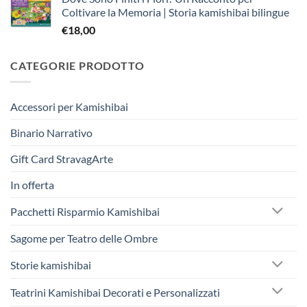
originale
attuale
Coltivare la Memoria | Storia kamishibai bilingue
era:
è:
€
18,00
€242,50.
€230,00.
CATEGORIE PRODOTTO
Accessori per Kamishibai
Binario Narrativo
Gift Card StravagArte
In offerta
Pacchetti Risparmio Kamishibai
Sagome per Teatro delle Ombre
Storie kamishibai
Teatrini Kamishibai Decorati e Personalizzati