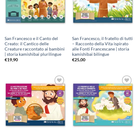
San Francesco e il Canto del
San Francesco, il fratello di tutti
Creato: il Cantico delle
– Racconto della Vita ispirato
Creature raccontato ai bambini
alle Fonti Francescane | storia
| storia kamishibai plurilingue
kamishibai bilingue
€
19,90
€
25,00
Aggiungi
Aggiungi
alla lista
alla lista
dei
dei
desideri
desideri