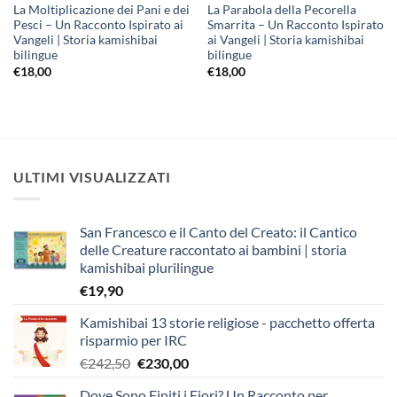
La Moltiplicazione dei Pani e dei
La Parabola della Pecorella
Pesci – Un Racconto Ispirato ai
Smarrita – Un Racconto Ispirato
Vangeli | Storia kamishibai
ai Vangeli | Storia kamishibai
bilingue
bilingue
€
18,00
€
18,00
ULTIMI VISUALIZZATI
San Francesco e il Canto del Creato: il Cantico
delle Creature raccontato ai bambini | storia
kamishibai plurilingue
€
19,90
Kamishibai 13 storie religiose - pacchetto offerta
risparmio per IRC
Il
Il
€
242,50
€
230,00
prezzo
prezzo
Dove Sono Finiti i Fiori? Un Racconto per