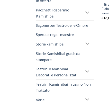
In offerta
Il B
Fiaba
Pacchetti Risparmio
kami
Kamishibai
€
16,
Sagome per Teatro delle Ombre
Speciale regali maestre
Storie kamishibai
Storie Kamishibai gratis da
stampare
Teatrini Kamishibai
Decorati e Personalizzati
Teatrini Kamishibai in Legno Non
Trattato
Varie