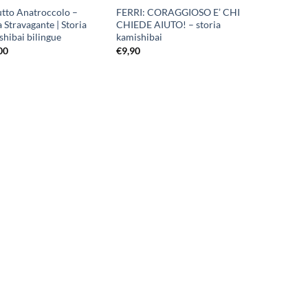
rutto Anatroccolo –
FERRI: CORAGGIOSO E’ CHI
 Stravagante | Storia
CHIEDE AIUTO! – storia
shibai bilingue
kamishibai
00
€
9,90