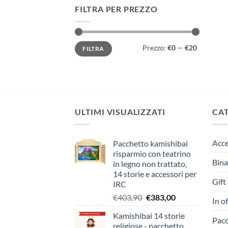
FILTRA PER PREZZO
Prezzo
Prezzo
Prezzo:
€0
—
€20
FILTRA
Min
Max
ULTIMI VISUALIZZATI
CA
Acce
Pacchetto kamishibai
risparmio con teatrino
Bina
in legno non trattato,
14 storie e accessori per
Gift
IRC
Il
Il
€
403,90
€
383,00
In o
prezzo
prezzo
Kamishibai 14 storie
originale
attuale
Pacc
religiose - pacchetto