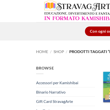
Salta
ai
contenuti
Con ogni or
HOME
/
SHOP
/
PRODOTTI TAGGATI “
BROWSE
Accessori per Kamishibai
Binario Narrativo
Gift Card StravagArte