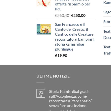
era:
è:
Kami
offerta risparmio per
€403,90.
€383,00.
IRC
Sago
Il
Il
€
263,40
€
250,00
prezzo
prezzo
Stor
San Francesco e il
originale
attuale
Canto del Creato: il
era:
è:
Teat
Cantico delle Creature
€263,40.
€250,00.
Deco
raccontato ai bambini |
storia kamishibai
Teat
plurilingue
Trat
€
19,90
ULTIME NOTIZIE
Storia Kamishibai gratis
01
Ago
sull’Accoglienza: come
raccontare il “fare spazio”
senza fare una lezione