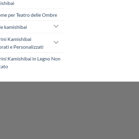
shibai
me per Teatro delle Ombre
ie kamishibai
rini Kamishibai
rati e Personalizzati
rini Kamishibai in Legno Non
tato