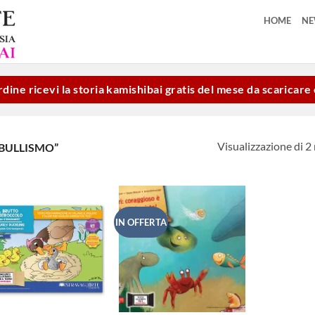
HOME
N
dine ricevi la storia kamishibai gratis del mese da scaricar
Visualizzazione di 2 
BULLISMO”
IN OFFERTA
Aggiungi
Aggiungi
alla lista
alla lista
dei
dei
desideri
desideri