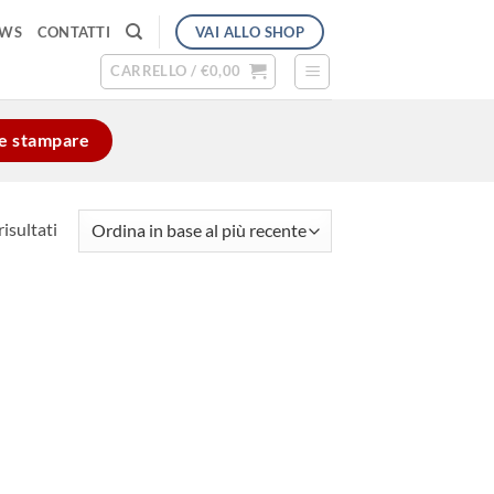
VAI ALLO SHOP
EWS
CONTATTI
CARRELLO /
€
0,00
e e stampare
Ordina
risultati
in
base
al
più
recente