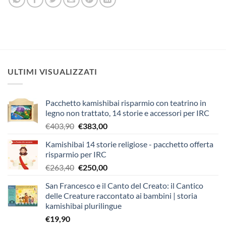
ULTIMI VISUALIZZATI
Pacchetto kamishibai risparmio con teatrino in
legno non trattato, 14 storie e accessori per IRC
Il
Il
€
403,90
€
383,00
prezzo
prezzo
Kamishibai 14 storie religiose - pacchetto offerta
originale
attuale
risparmio per IRC
era:
è:
Il
Il
€
263,40
€
250,00
€403,90.
€383,00.
prezzo
prezzo
San Francesco e il Canto del Creato: il Cantico
originale
attuale
delle Creature raccontato ai bambini | storia
era:
è:
kamishibai plurilingue
€263,40.
€250,00.
€
19,90