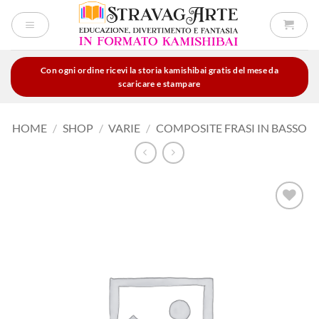
Salta
ai
contenuti
Con ogni ordine ricevi la storia kamishibai gratis del mese da
scaricare e stampare
HOME
/
SHOP
/
VARIE
/
COMPOSITE FRASI IN BASSO
Aggiungi
alla lista
dei
desideri