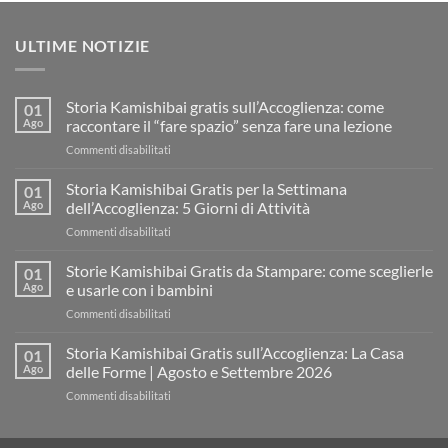
ULTIME NOTIZIE
Storia Kamishibai gratis sull’Accoglienza: come
01
Ago
raccontare il “fare spazio” senza fare una lezione
su
Commenti disabilitati
Storia
Kamishibai
Storia Kamishibai Gratis per la Settimana
01
gratis
Ago
dell’Accoglienza: 5 Giorni di Attività
sull’Accoglienza:
su
Commenti disabilitati
come
Storia
raccontare
Kamishibai
Storie Kamishibai Gratis da Stampare: come sceglierle
il
01
Gratis
“fare
Ago
e usarle con i bambini
per
spazio”
su
Commenti disabilitati
la
senza
Storie
Settimana
fare
Kamishibai
Storia Kamishibai Gratis sull’Accoglienza: La Casa
dell’Accoglienza:
01
una
Gratis
5
Ago
delle Forme | Agosto e Settembre 2026
lezione
da
Giorni
su
Commenti disabilitati
Stampare:
di
Storia
come
Attività
Kamishibai
sceglierle
Gratis