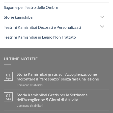
Sagome per Teatro delle Ombre
Storie kamishibai
Teatrini Kamishibai Decorati e Personalizzati
Teatrini Kamishibai in Legno Non Trattato
ULTIME NOTIZIE
Storia Kamishibai gratis sull’Accoglienza: come
01
Ago
raccontare il “fare spazio” senza fare una lezione
su
Commenti disabilitati
Storia
Kamishibai
Storia Kamishibai Gratis per la Settimana
01
gratis
Ago
dell’Accoglienza: 5 Giorni di Attività
sull’Accoglienza:
su
Commenti disabilitati
come
Storia
raccontare