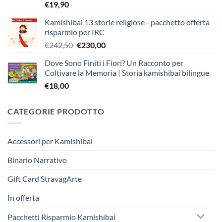
€
19,90
Kamishibai 13 storie religiose - pacchetto offerta
risparmio per IRC
Il
Il
€
242,50
€
230,00
prezzo
prezzo
Dove Sono Finiti i Fiori? Un Racconto per
originale
attuale
Coltivare la Memoria | Storia kamishibai bilingue
era:
è:
€
18,00
€242,50.
€230,00.
CATEGORIE PRODOTTO
Accessori per Kamishibai
Binario Narrativo
Gift Card StravagArte
In offerta
Pacchetti Risparmio Kamishibai