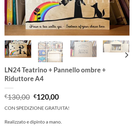
LN24 Teatrino + Pannello ombre +
Riduttore A4
Il
Il
130,00
120,00
€
€
prezzo
prezzo
CON SPEDIZIONE GRATUITA!
originale
attuale
era:
è:
Realizzato e dipinto a mano.
€130,00.
€120,00.