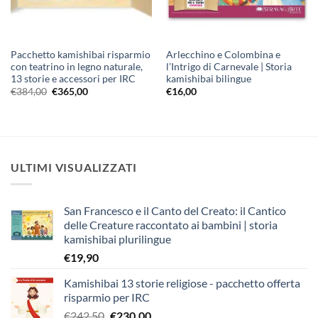
Pacchetto kamishibai risparmio
Arlecchino e Colombina e
con teatrino in legno naturale,
l’Intrigo di Carnevale | Storia
13 storie e accessori per IRC
kamishibai bilingue
Il
Il
€
384,00
€
365,00
€
16,00
prezzo
prezzo
originale
attuale
era:
è:
€384,00.
€365,00.
ULTIMI VISUALIZZATI
San Francesco e il Canto del Creato: il Cantico
delle Creature raccontato ai bambini | storia
kamishibai plurilingue
€
19,90
Kamishibai 13 storie religiose - pacchetto offerta
risparmio per IRC
Il
Il
€
242,50
€
230,00