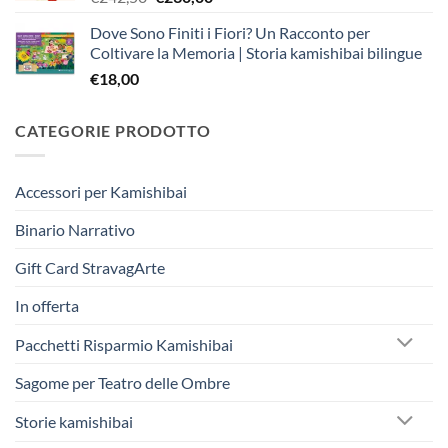
prezzo
prezzo
Dove Sono Finiti i Fiori? Un Racconto per
originale
attuale
Coltivare la Memoria | Storia kamishibai bilingue
era:
è:
€
18,00
€242,50.
€230,00.
CATEGORIE PRODOTTO
Accessori per Kamishibai
Binario Narrativo
Gift Card StravagArte
In offerta
Pacchetti Risparmio Kamishibai
Sagome per Teatro delle Ombre
Storie kamishibai