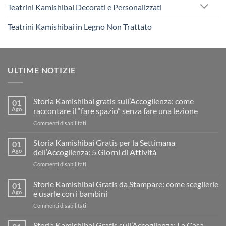
Teatrini Kamishibai Decorati e Personalizzati
Teatrini Kamishibai in Legno Non Trattato
ULTIME NOTIZIE
Storia Kamishibai gratis sull’Accoglienza: come
01
Ago
raccontare il “fare spazio” senza fare una lezione
su
Commenti disabilitati
Storia
Kamishibai
Storia Kamishibai Gratis per la Settimana
01
gratis
Ago
dell’Accoglienza: 5 Giorni di Attività
sull’Accoglienza:
su
Commenti disabilitati
come
Storia
raccontare
Kamishibai
Storie Kamishibai Gratis da Stampare: come sceglierle
il
01
Gratis
“fare
Ago
e usarle con i bambini
per
spazio”
su
Commenti disabilitati
la
senza
Storie
Settimana
fare
Kamishibai
Storia Kamishibai Gratis sull’Accoglienza: La Casa
dell’Accoglienza:
una