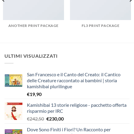
ANOTHER PRINT PACKAGE
FL3 PRINT PACKAGE
ULTIMI VISUALIZZATI
San Francesco e il Canto del Creato: il Cantico
delle Creature raccontato ai bambini | storia
kamishibai plurilingue
€
19,90
Kamishibai 13 storie religiose - pacchetto offerta
risparmio per IRC
Il
Il
€
242,50
€
230,00
prezzo
prezzo
Dove Sono Finiti i Fiori? Un Racconto per
originale
attuale