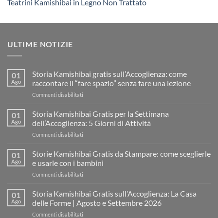
Teatrini Kamishibai in Legno Non Trattato
ULTIME NOTIZIE
Storia Kamishibai gratis sull’Accoglienza: come
01
Ago
raccontare il “fare spazio” senza fare una lezione
su
Commenti disabilitati
Storia
Kamishibai
Storia Kamishibai Gratis per la Settimana
01
gratis
Ago
dell’Accoglienza: 5 Giorni di Attività
sull’Accoglienza:
su
Commenti disabilitati
come
Storia
raccontare
Kamishibai
Storie Kamishibai Gratis da Stampare: come sceglierle
il
01
Gratis
“fare
Ago
e usarle con i bambini
per
spazio”
su
Commenti disabilitati
la
senza
Storie
Settimana
fare
Kamishibai
Storia Kamishibai Gratis sull’Accoglienza: La Casa
dell’Accoglienza:
01
una
Gratis
5
Ago
delle Forme | Agosto e Settembre 2026
lezione
da
Giorni
su
Commenti disabilitati
Stampare:
di