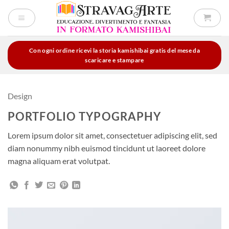
Salta
ai
contenuti
Con ogni ordine ricevi la storia kamishibai gratis del mese da
scaricare e stampare
Design
PORTFOLIO TYPOGRAPHY
Lorem ipsum dolor sit amet, consectetuer adipiscing elit, sed
diam nonummy nibh euismod tincidunt ut laoreet dolore
magna aliquam erat volutpat.