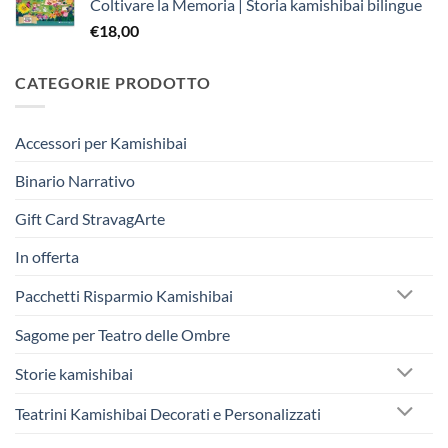
Coltivare la Memoria | Storia kamishibai bilingue
era:
è:
€
18,00
€242,50.
€230,00.
CATEGORIE PRODOTTO
Accessori per Kamishibai
Binario Narrativo
Gift Card StravagArte
In offerta
Pacchetti Risparmio Kamishibai
Sagome per Teatro delle Ombre
Storie kamishibai
Teatrini Kamishibai Decorati e Personalizzati