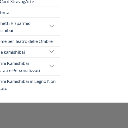
 Card StravagArte
fferta
hetti Risparmio
shibai
me per Teatro delle Ombre
ie kamishibai
rini Kamishibai
rati e Personalizzati
rini Kamishibai in Legno Non
tato