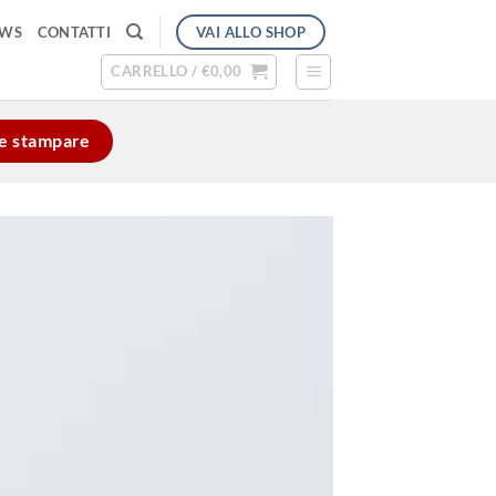
VAI ALLO SHOP
EWS
CONTATTI
CARRELLO /
€
0,00
e e stampare