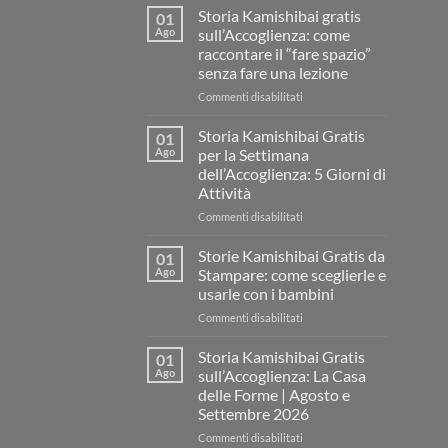
Storia Kamishibai gratis
01
Ago
sull’Accoglienza: come
raccontare il “fare spazio”
senza fare una lezione
su
Commenti disabilitati
Storia
Kamishibai
Storia Kamishibai Gratis
01
gratis
Ago
per la Settimana
sull’Accoglienza:
dell’Accoglienza: 5 Giorni di
come
Attività
raccontare
il
su
Commenti disabilitati
“fare
Storia
spazio”
Kamishibai
Storie Kamishibai Gratis da
01
senza
Gratis
Ago
Stampare: come sceglierle e
fare
per
usarle con i bambini
una
la
lezione
su
Commenti disabilitati
Settimana
Storie
dell’Accoglienza:
Kamishibai
5
Storia Kamishibai Gratis
01
Gratis
Giorni
Ago
sull’Accoglienza: La Casa
da
di
delle Forme | Agosto e
Stampare:
Attività
Settembre 2026
come
sceglierle
su
Commenti disabilitati