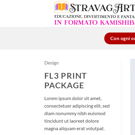
Salta
ai
contenuti
Con ogni or
Design
FL3 PRINT
PACKAGE
Lorem ipsum dolor sit amet,
consectetuer adipiscing elit, sed
diam nonummy nibh euismod
tincidunt ut laoreet dolore
magna aliquam erat volutpat.