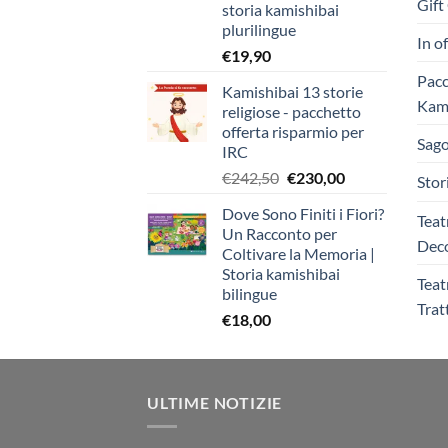
Gift
storia kamishibai
plurilingue
In o
€
19,90
Pacc
Kamishibai 13 storie
Kami
religiose - pacchetto
offerta risparmio per
Sago
IRC
Il
Il
€
242,50
€
230,00
Stor
prezzo
prezzo
Dove Sono Finiti i Fiori?
originale
attuale
Teat
Un Racconto per
era:
è:
Deco
Coltivare la Memoria |
€242,50.
€230,00.
Storia kamishibai
Teat
bilingue
Trat
€
18,00
ULTIME NOTIZIE