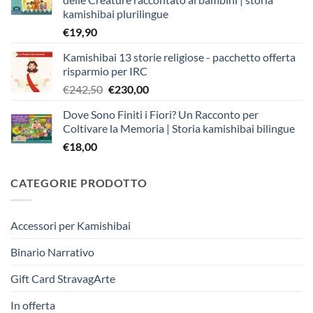
kamishibai plurilingue
€
19,90
Kamishibai 13 storie religiose - pacchetto offerta
risparmio per IRC
Il
Il
€
242,50
€
230,00
prezzo
prezzo
Dove Sono Finiti i Fiori? Un Racconto per
originale
attuale
Coltivare la Memoria | Storia kamishibai bilingue
era:
è:
€
18,00
€242,50.
€230,00.
CATEGORIE PRODOTTO
Accessori per Kamishibai
Binario Narrativo
Gift Card StravagArte
In offerta