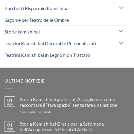
Pacchetti Risparmio Kamishibai
Sagome per Teatro delle Ombre
Storie kamishibai
Teatrini Kamishibai Decorati e Personalizzati
Teatrini Kamishibai in Legno Non Trattato
ULTIME NOTIZIE
Storia Kamishibai gratis sull’Accoglienza: come
01
Ago
raccontare il “fare spazio” senza fare una lezione
su
Commenti disabilitati
Storia
Kamishibai
Storia Kamishibai Gratis per la Settimana
01
gratis
Ago
dell’Accoglienza: 5 Giorni di Attività
sull’Accoglienza: