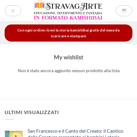
Salta
ai
contenuti
Con ogni ordine ricevi la storia kamishibai gratis del mese da
scaricare e stampare
My wishlist
Non è stato ancora aggiunto nessun prodotto alla lista
ULTIMI VISUALIZZATI
San Francesco e il Canto del Creato: il Cantico
delle Creature raccontato ai bambini | storia