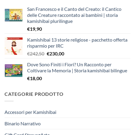
San Francesco e il Canto del Creato: il Cantico
delle Creature raccontato ai bambini | storia
kamishibai plurilingue
€
19,90
Kamishibai 13 storie religiose - pacchetto offerta
risparmio per IRC
Il
Il
€
242,50
€
230,00
prezzo
prezzo
Dove Sono Finiti i Fiori? Un Racconto per
originale
attuale
Coltivare la Memoria | Storia kamishibai bilingue
era:
è:
€
18,00
€242,50.
€230,00.
CATEGORIE PRODOTTO
Accessori per Kamishibai
Binario Narrativo
Gift Card StravagArte