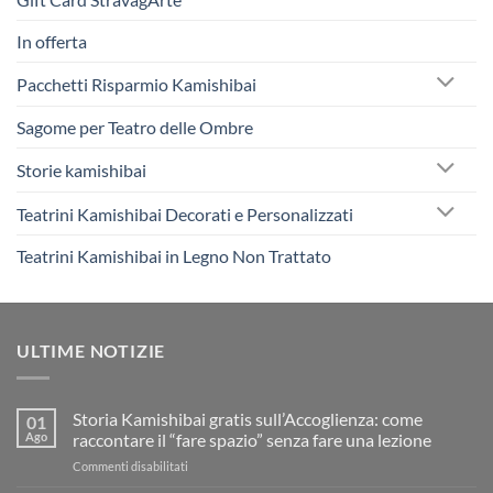
In offerta
Pacchetti Risparmio Kamishibai
Sagome per Teatro delle Ombre
Storie kamishibai
Teatrini Kamishibai Decorati e Personalizzati
Teatrini Kamishibai in Legno Non Trattato
ULTIME NOTIZIE
Storia Kamishibai gratis sull’Accoglienza: come
01
Ago
raccontare il “fare spazio” senza fare una lezione
su
Commenti disabilitati
Storia