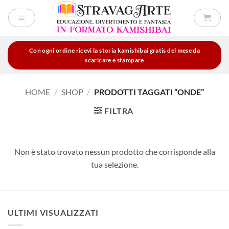
Salta
ai
contenuti
Con ogni ordine ricevi la storia kamishibai gratis del mese da
scaricare e stampare
HOME
/
SHOP
/
PRODOTTI TAGGATI “ONDE”
FILTRA
Non è stato trovato nessun prodotto che corrisponde alla
tua selezione.
ULTIMI VISUALIZZATI