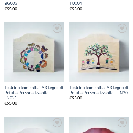
BG003
TU004
€
95,00
€
95,00
Aggiungi
Aggiungi
alla lista
alla lista
dei
dei
desideri
desideri
Teatrino kamishibai A3 Legno di
Teatrino kamishibai A3 Legno di
Betulla Personalizzabile –
Betulla Personalizzabile – LN20
LN021
€
95,00
€
95,00
Aggiungi
Aggiungi