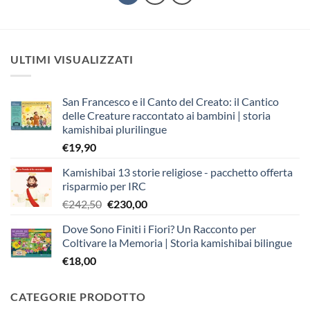
ULTIMI VISUALIZZATI
San Francesco e il Canto del Creato: il Cantico
delle Creature raccontato ai bambini | storia
kamishibai plurilingue
€
19,90
Kamishibai 13 storie religiose - pacchetto offerta
risparmio per IRC
Il
Il
€
242,50
€
230,00
prezzo
prezzo
Dove Sono Finiti i Fiori? Un Racconto per
originale
attuale
Coltivare la Memoria | Storia kamishibai bilingue
era:
è:
€
18,00
€242,50.
€230,00.
CATEGORIE PRODOTTO