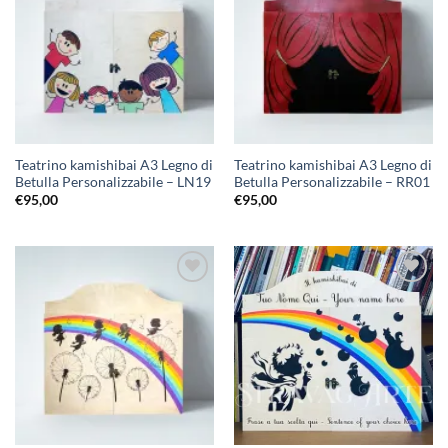
alla lista
alla lista
dei
dei
desideri
desideri
Teatrino kamishibai A3 Legno di
Teatrino kamishibai A3 Legno di
Betulla Personalizzabile – LN19
Betulla Personalizzabile – RR01
€
95,00
€
95,00
Aggiungi
Aggiungi
alla lista
alla lista
dei
dei
desideri
desideri