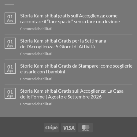
Storia Kamishibai gratis sull’Accoglienza: come
01
Ago
raccontare il “fare spazio” senza fare una lezione
su
Commenti disabilitati
Storia
Kamishibai
Storia Kamishibai Gratis per la Settimana
01
gratis
Ago
dell’Accoglienza: 5 Giorni di Attività
sull’Accoglienza:
su
Commenti disabilitati
come
Storia
raccontare
Kamishibai
Storie Kamishibai Gratis da Stampare: come sceglierle
il
01
Gratis
“fare
Ago
e usarle con i bambini
per
spazio”
su
Commenti disabilitati
la
senza
Storie
Settimana
fare
Kamishibai
Storia Kamishibai Gratis sull’Accoglienza: La Casa
dell’Accoglienza:
01
una
Gratis
5
Ago
delle Forme | Agosto e Settembre 2026
lezione
da
Giorni
su
Commenti disabilitati
Stampare:
di
Storia
come
Attività
Kamishibai
sceglierle
Gratis
e
sull’Accoglienza:
usarle
Stripe
Visa
MasterCard
La
con
Casa
i