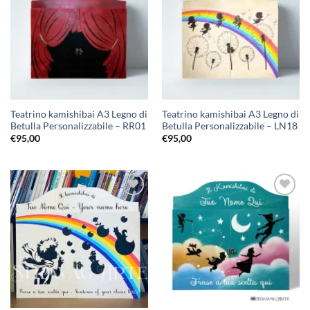
alla lista
alla lista
dei
dei
desideri
desideri
Teatrino kamishibai A3 Legno di
Teatrino kamishibai A3 Legno di
Betulla Personalizzabile – RR01
Betulla Personalizzabile – LN18
€
95,00
€
95,00
Aggiungi
Aggiungi
alla lista
alla lista
dei
dei
desideri
desideri