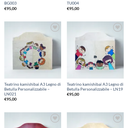
BG003
TU004
€
95,00
€
95,00
Aggiungi
Aggiungi
alla lista
alla lista
dei
dei
desideri
desideri
Teatrino kamishibai A3 Legno di
Teatrino kamishibai A3 Legno di
Betulla Personalizzabile –
Betulla Personalizzabile – LN19
LN021
€
95,00
€
95,00
Aggiungi
Aggiungi