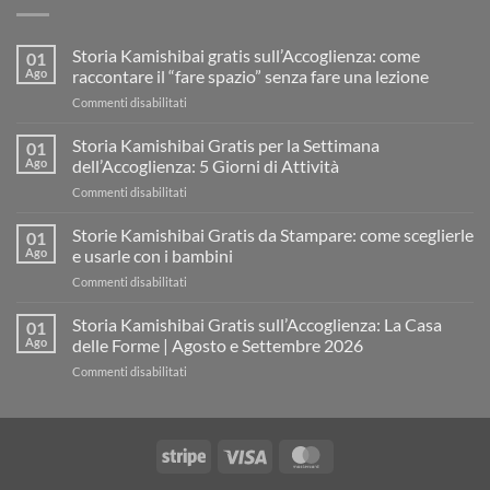
Storia Kamishibai gratis sull’Accoglienza: come
01
Ago
raccontare il “fare spazio” senza fare una lezione
su
Commenti disabilitati
Storia
Kamishibai
Storia Kamishibai Gratis per la Settimana
01
gratis
Ago
dell’Accoglienza: 5 Giorni di Attività
sull’Accoglienza:
su
Commenti disabilitati
come
Storia
raccontare
Kamishibai
Storie Kamishibai Gratis da Stampare: come sceglierle
il
01
Gratis
“fare
Ago
e usarle con i bambini
per
spazio”
su
Commenti disabilitati
la
senza
Storie
Settimana
fare
Kamishibai
Storia Kamishibai Gratis sull’Accoglienza: La Casa
dell’Accoglienza:
01
una
Gratis
5
Ago
delle Forme | Agosto e Settembre 2026
lezione
da
Giorni
su
Commenti disabilitati
Stampare:
di
Storia
come
Attività
Kamishibai
sceglierle
Gratis
e
sull’Accoglienza:
usarle
Stripe
Visa
MasterCard
La
con
Casa
i