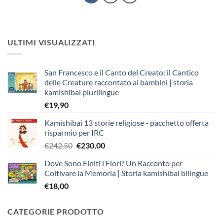
ULTIMI VISUALIZZATI
San Francesco e il Canto del Creato: il Cantico
delle Creature raccontato ai bambini | storia
kamishibai plurilingue
€
19,90
Kamishibai 13 storie religiose - pacchetto offerta
risparmio per IRC
Il
Il
€
242,50
€
230,00
prezzo
prezzo
Dove Sono Finiti i Fiori? Un Racconto per
originale
attuale
Coltivare la Memoria | Storia kamishibai bilingue
era:
è:
€
18,00
€242,50.
€230,00.
CATEGORIE PRODOTTO