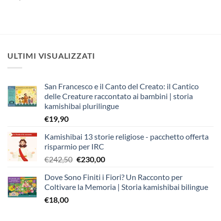
ULTIMI VISUALIZZATI
San Francesco e il Canto del Creato: il Cantico
delle Creature raccontato ai bambini | storia
kamishibai plurilingue
€
19,90
Kamishibai 13 storie religiose - pacchetto offerta
risparmio per IRC
Il
Il
€
242,50
€
230,00
prezzo
prezzo
Dove Sono Finiti i Fiori? Un Racconto per
originale
attuale
Coltivare la Memoria | Storia kamishibai bilingue
era:
è:
€
18,00
€242,50.
€230,00.