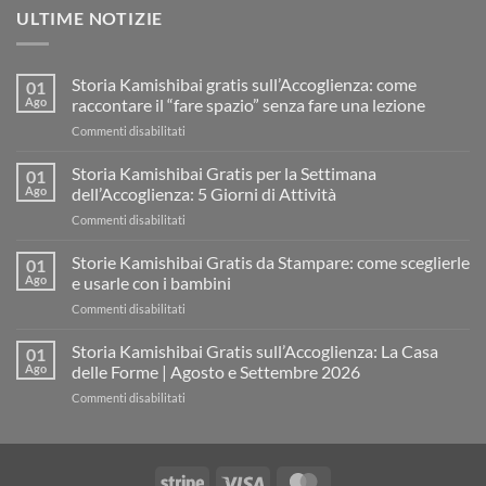
ULTIME NOTIZIE
Storia Kamishibai gratis sull’Accoglienza: come
01
Ago
raccontare il “fare spazio” senza fare una lezione
su
Commenti disabilitati
Storia
Kamishibai
Storia Kamishibai Gratis per la Settimana
01
gratis
Ago
dell’Accoglienza: 5 Giorni di Attività
sull’Accoglienza:
su
Commenti disabilitati
come
Storia
raccontare
Kamishibai
Storie Kamishibai Gratis da Stampare: come sceglierle
il
01
Gratis
“fare
Ago
e usarle con i bambini
per
spazio”
su
Commenti disabilitati
la
senza
Storie
Settimana
fare
Kamishibai
Storia Kamishibai Gratis sull’Accoglienza: La Casa
dell’Accoglienza:
01
una
Gratis
5
Ago
delle Forme | Agosto e Settembre 2026
lezione
da
Giorni
su
Commenti disabilitati
Stampare:
di
Storia
come
Attività
Kamishibai
sceglierle
Gratis
e
sull’Accoglienza:
usarle
Stripe
Visa
MasterCard