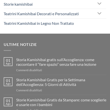
Storie kamishibai
Teatrini Kamishibai Decorati e Personalizzati
Teatrini Kamishibai in Legno Non Trattato
ULTIME NOTIZIE
Storia Kamishibai gratis sull’Accoglienza: come
01
Ago
raccontare il “fare spazio” senza fare una lezione
su
Commenti disabilitati
Storia
Kamishibai
Storia Kamishibai Gratis per la Settimana
01
gratis
Ago
dell’Accoglienza: 5 Giorni di Attività
sull’Accoglienza:
su
Commenti disabilitati
come
Storia
raccontare
Kamishibai
Storie Kamishibai Gratis da Stampare: come sceglierle
il
01
Gratis
“fare
Ago
e usarle con i bambini
per
spazio”