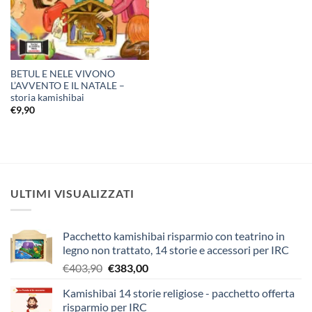
BETUL E NELE VIVONO
L’AVVENTO E IL NATALE –
storia kamishibai
€
9,90
ULTIMI VISUALIZZATI
Pacchetto kamishibai risparmio con teatrino in
legno non trattato, 14 storie e accessori per IRC
Il
Il
€
403,90
€
383,00
prezzo
prezzo
Kamishibai 14 storie religiose - pacchetto offerta
originale
attuale
risparmio per IRC
era:
è: