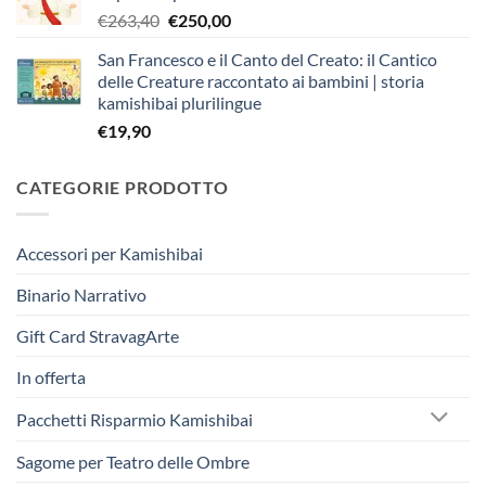
Il
Il
€
263,40
€
250,00
€403,90.
€383,00.
prezzo
prezzo
San Francesco e il Canto del Creato: il Cantico
originale
attuale
delle Creature raccontato ai bambini | storia
era:
è:
kamishibai plurilingue
€263,40.
€250,00.
€
19,90
CATEGORIE PRODOTTO
Accessori per Kamishibai
Binario Narrativo
Gift Card StravagArte
In offerta
Pacchetti Risparmio Kamishibai
Sagome per Teatro delle Ombre