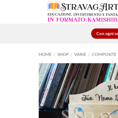
Salta
ai
contenuti
Con ogni or
HOME
/
SHOP
/
VARIE
/
COMPOSITE 