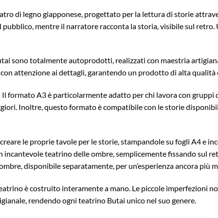
 teatro di legno giapponese, progettato per la lettura di storie attra
l pubblico, mentre il narratore racconta la storia, visibile sul retro
utai sono totalmente autoprodotti, realizzati con maestria artigiana
 con attenzione ai dettagli, garantendo un prodotto di alta qualità
:
Il formato A3 è particolarmente adatto per chi lavora con gruppi 
ggiori. Inoltre, questo formato è compatibile con le storie disponibil
 creare le proprie tavole per le storie, stampandole su fogli A4 e in
n incantevole teatrino delle ombre, semplicemente fissando sul retr
ombre, disponibile separatamente, per un’esperienza ancora più m
atrino è costruito interamente a mano. Le piccole imperfezioni non
igianale, rendendo ogni teatrino Butai unico nel suo genere.