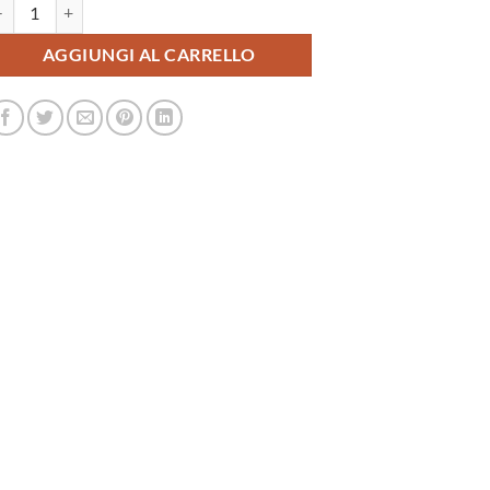
atrino kamishibai Personalizzabile - LN022 quantità
AGGIUNGI AL CARRELLO