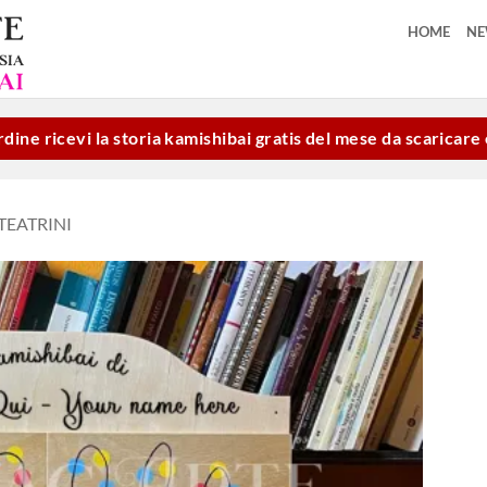
HOME
N
dine ricevi la storia kamishibai gratis del mese da scaricar
TEATRINI
Aggiungi
alla lista
dei
desideri