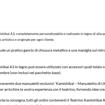
shibai A3, completamente personalizzabile e realizzato in legno di alta qua
rtistico e originale per ogni cliente.
lude un pratico gancio di chiusura metallico e una maniglia sul retr
hibai A3 in legno può essere utilizzato con accessori quali telaio o
 ombre (non inclusi nel pacchetto base).
iceverete due manualetti esclusivi: ‘Kamishibai – Manualetto di Util
 arricchire la vostra esperienza con il teatrino, fornendo idee crea
rda la consegna, tutti gli ordini contenenti il Teatrino Kamishibai