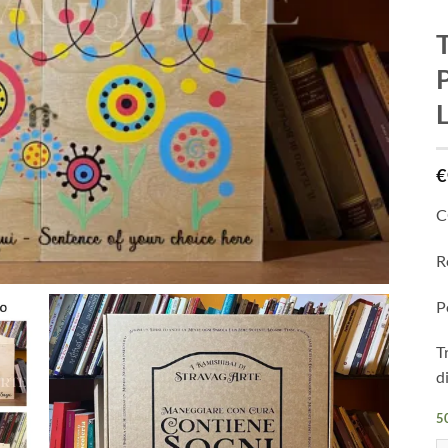
T
P
€
C
R
P
T
d
50