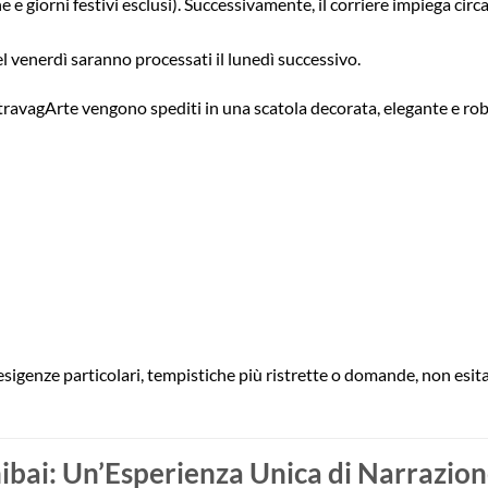
e e giorni festivi esclusi). Successivamente, il corriere impiega cir
el venerdì saranno processati il lunedì successivo.
 StravagArte vengono spediti in una scatola decorata, elegante e r
esigenze particolari, tempistiche più ristrette o domande, non esitar
ibai: Un’Esperienza Unica di Narrazio