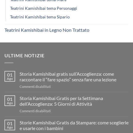
Teatrini Kamishibai tema Personaggi
Teatrini Kamishibai tema Sipario
Teatrini Kamishibai in Legno Non Trattato
ULTIME NOTIZIE
Storia Kamishibai gratis sull’Accoglienza: come
01
Ago
raccontare il “fare spazio” senza fare una lezione
su
Commenti disabilitati
Storia
Kamishibai
Storia Kamishibai Gratis per la Settimana
01
gratis
Ago
dell’Accoglienza: 5 Giorni di Attività
sull’Accoglienza:
su
Commenti disabilitati
come
Storia
raccontare
Kamishibai
Storie Kamishibai Gratis da Stampare: come sceglierle
il
01
Gratis
“fare
Ago
e usarle con i bambini
per
spazio”