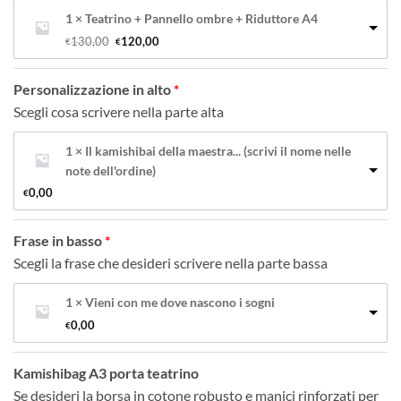
1 × Teatrino + Pannello ombre + Riduttore A4
Il 
Il 
130,00
120,00
€
€
prezzo 
prezzo 
originale 
attuale 
era: 
è: 
Personalizzazione in alto
€130,00.
€120,00.
Scegli cosa scrivere nella parte alta
1 × Il kamishibai della maestra... (scrivi il nome nelle
note dell'ordine)
0,00
€
Frase in basso
Scegli la frase che desideri scrivere nella parte bassa
1 × Vieni con me dove nascono i sogni
0,00
€
Kamishibag A3 porta teatrino
Se desideri la borsa in cotone robusto e manici rinforzati per