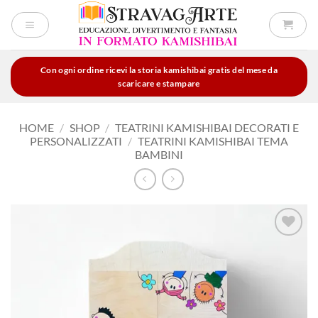
Salta
ai
contenuti
Con ogni ordine ricevi la storia kamishibai gratis del mese da
scaricare e stampare
HOME
/
SHOP
/
TEATRINI KAMISHIBAI DECORATI E
PERSONALIZZATI
/
TEATRINI KAMISHIBAI TEMA
BAMBINI
Aggiungi
alla lista
dei
desideri