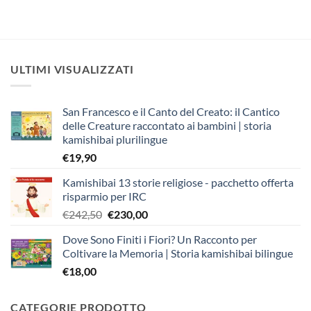
ULTIMI VISUALIZZATI
San Francesco e il Canto del Creato: il Cantico
delle Creature raccontato ai bambini | storia
kamishibai plurilingue
€
19,90
Kamishibai 13 storie religiose - pacchetto offerta
risparmio per IRC
Il
Il
€
242,50
€
230,00
prezzo
prezzo
Dove Sono Finiti i Fiori? Un Racconto per
originale
attuale
Coltivare la Memoria | Storia kamishibai bilingue
era:
è:
€
18,00
€242,50.
€230,00.
CATEGORIE PRODOTTO