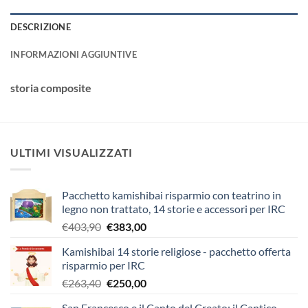
DESCRIZIONE
INFORMAZIONI AGGIUNTIVE
storia composite
ULTIMI VISUALIZZATI
Pacchetto kamishibai risparmio con teatrino in
legno non trattato, 14 storie e accessori per IRC
Il
Il
€
403,90
€
383,00
prezzo
prezzo
Kamishibai 14 storie religiose - pacchetto offerta
originale
attuale
risparmio per IRC
era:
è:
Il
Il
€
263,40
€
250,00
€403,90.
€383,00.
prezzo
prezzo
San Francesco e il Canto del Creato: il Cantico