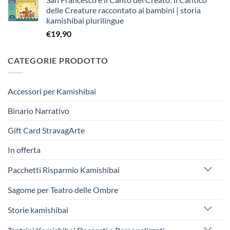
originale
attuale
delle Creature raccontato ai bambini | storia
era:
è:
kamishibai plurilingue
€263,40.
€250,00.
€
19,90
CATEGORIE PRODOTTO
Accessori per Kamishibai
Binario Narrativo
Gift Card StravagArte
In offerta
Pacchetti Risparmio Kamishibai
Sagome per Teatro delle Ombre
Storie kamishibai