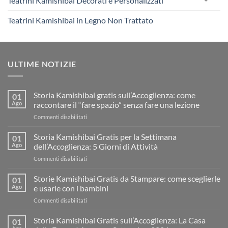
Teatrini Kamishibai Decorati e Personalizzati
Teatrini Kamishibai in Legno Non Trattato
ULTIME NOTIZIE
Storia Kamishibai gratis sull’Accoglienza: come
01
Ago
raccontare il “fare spazio” senza fare una lezione
su
Commenti disabilitati
Storia
Kamishibai
Storia Kamishibai Gratis per la Settimana
01
gratis
Ago
dell’Accoglienza: 5 Giorni di Attività
sull’Accoglienza:
su
Commenti disabilitati
come
Storia
raccontare
Kamishibai
Storie Kamishibai Gratis da Stampare: come sceglierle
il
01
Gratis
“fare
Ago
e usarle con i bambini
per
spazio”
su
Commenti disabilitati
la
senza
Storie
Settimana
fare
Kamishibai
Storia Kamishibai Gratis sull’Accoglienza: La Casa
dell’Accoglienza:
01
una
Gratis
5