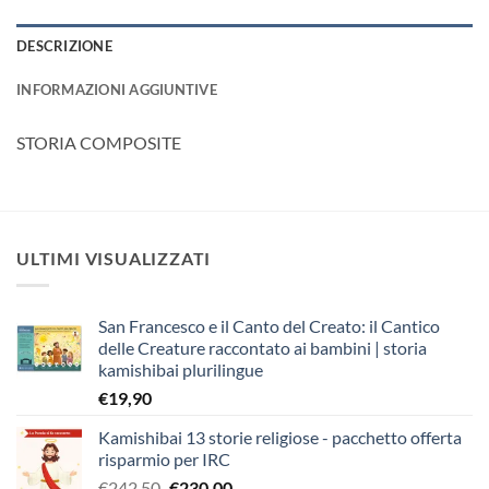
DESCRIZIONE
INFORMAZIONI AGGIUNTIVE
STORIA COMPOSITE
ULTIMI VISUALIZZATI
San Francesco e il Canto del Creato: il Cantico
delle Creature raccontato ai bambini | storia
kamishibai plurilingue
€
19,90
Kamishibai 13 storie religiose - pacchetto offerta
risparmio per IRC
Il
Il
€
242,50
€
230,00