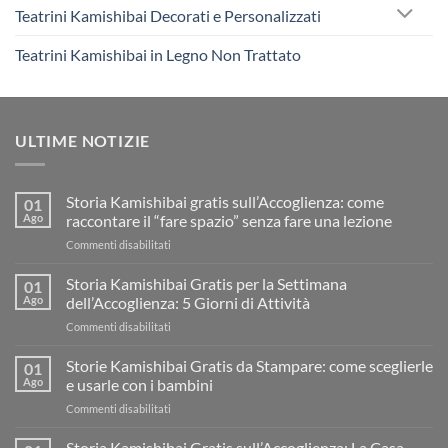
Teatrini Kamishibai Decorati e Personalizzati
Teatrini Kamishibai in Legno Non Trattato
ULTIME NOTIZIE
Storia Kamishibai gratis sull’Accoglienza: come
01
Ago
raccontare il “fare spazio” senza fare una lezione
su
Commenti disabilitati
Storia
Kamishibai
Storia Kamishibai Gratis per la Settimana
01
gratis
Ago
dell’Accoglienza: 5 Giorni di Attività
sull’Accoglienza:
su
Commenti disabilitati
come
Storia
raccontare
Kamishibai
Storie Kamishibai Gratis da Stampare: come sceglierle
il
01
Gratis
“fare
Ago
e usarle con i bambini
per
spazio”
su
Commenti disabilitati
la
senza
Storie
Settimana
fare
Kamishibai
Storia Kamishibai Gratis sull’Accoglienza: La Casa
dell’Accoglienza:
una