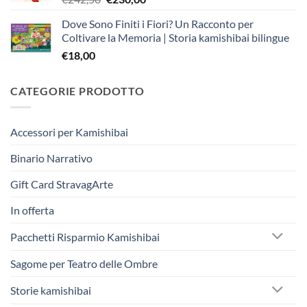
prezzo
prezzo
Dove Sono Finiti i Fiori? Un Racconto per
originale
attuale
Coltivare la Memoria | Storia kamishibai bilingue
era:
è:
€
18,00
€242,50.
€230,00.
CATEGORIE PRODOTTO
Accessori per Kamishibai
Binario Narrativo
Gift Card StravagArte
In offerta
Pacchetti Risparmio Kamishibai
Sagome per Teatro delle Ombre
Storie kamishibai